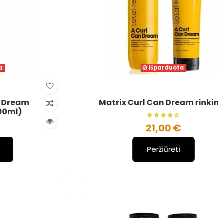
a
Išparduota
n Dream
Matrix Curl Can Dream rinki
00ml)
21,00 €
Peržiūrėti