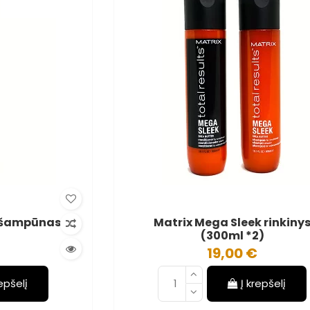
k šampūnas
Matrix Mega Sleek rinkiny
(300ml *2)
19,00 €
repšelį
Į krepšelį