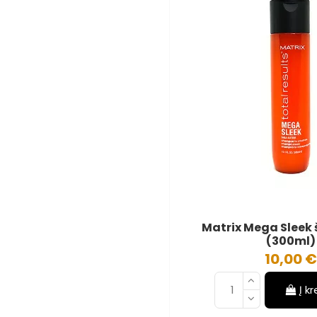
Matrix Mega Slee
(300ml)
10,00 €
Į k