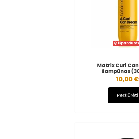
Išparduot
Matrix Curl Ca
šampūnas (3
10,00 €
Peržiūrėti