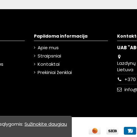
Papildoma informacija
Kontakt
Apie mus
UAB "AB
Straipsniai
Lazdynų g
ės
Kontaktai
Lietuva
Prekiniai ženklai
+370 
info@
 sąlygomis:
Sužinokite daugiau
tuvių kūrimas
: