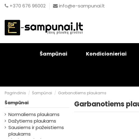
+370 676 96002
info@e-sampunai.lt
Šampūnai
Kondicionieriai
Pagrindinis
Šampūnai
Garbanotiems plaukams
Garbanotiems pl
Šampūnai
Normaliems plaukams
Dažytiems plaukams
Sausiems ir pažeistiems
plaukams