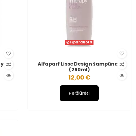
Išparduota
nys
Alfaparf Lisse Design šampūnas
(250ml)
12,00 €
Peržiūrėti