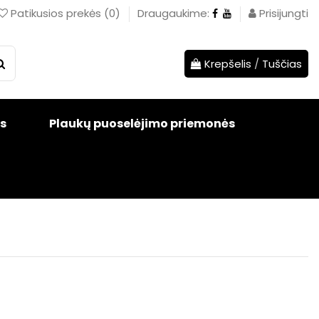
Patikusios prekės
(
0
)
Draugaukime:
Prisijungti
Krepšelis
/
Tuščias
s
Plaukų puoselėjimo priemonės