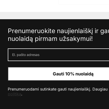
Prenumeruokite naujienlaiškį ir g
nuolaidą pirmam užsakymui!
Gauti 10% nuolaidą
Prenumeruodami sutinkate gauti naujienlaiškį. Daugiau
politiką
.