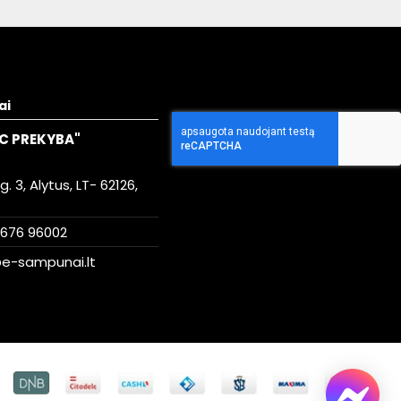
ai
C PREKYBA"
. 3, Alytus, LT- 62126,
676 96002
e-sampunai.lt