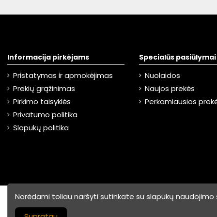
Informacija pirkėjams
Specialūs pasiūlymai
Pristatymas ir apmokėjimas
Nuolaidos
Prekių grąžinimas
Naujos prekės
Pirkimo taisyklės
Perkamiausios prek
Privatumo politika
Slapukų politika
Norėdami toliau naršyti sutinkate su slapukų naudojimo
©
2026 UAB "ABC
Internetinių parduo
Prekyba"
Supratau