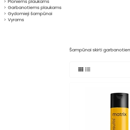
Ploniems plaukams
Garbanotiems plaukams
Gydomieji šampūnai
Vyrams
Šampūnai skirti garbanoti