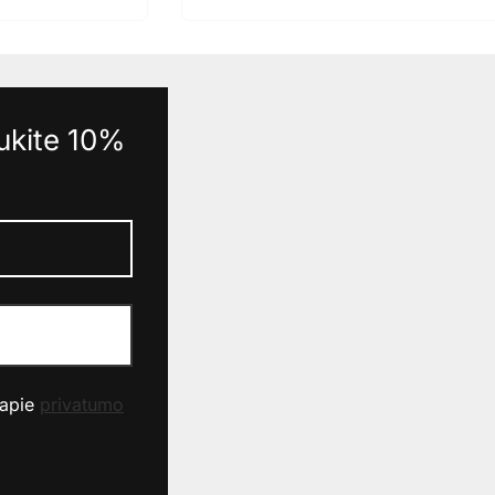
aukite 10%
 apie
privatumo