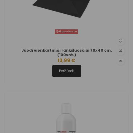
Išparduota
Juodi vienkartiniai rankšluosčiai 70x40 cm.
(100vnt.)
13,99 €
Peržiūrėti