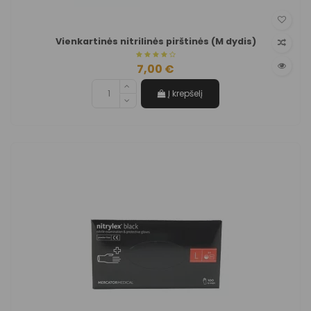
Vienkartinės nitrilinės pirštinės (M dydis)
7,00 €
Į krepšelį