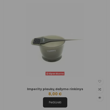
Išparduota
Imperity plaukų dažymo rinkinys
8,00 €
Peržiūrėti