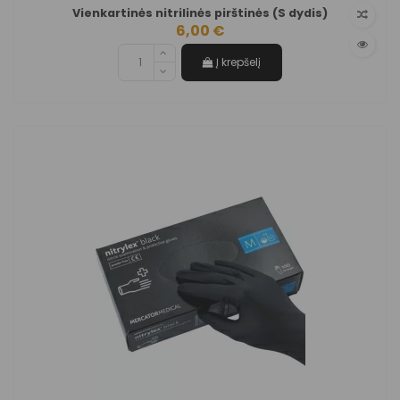
Vienkartinės nitrilinės pirštinės (S dydis)
6,00 €
Į krepšelį