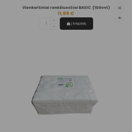
Vienkartiniai rankšluosčiai BASIC (100vnt)
11,99 €
Į krepšelį