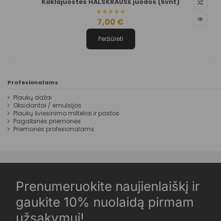
Kaklajuostės HALSKRAUSE juodos (5vnt)
7,00 €
Peržiūrėti
Profesionalams
Plaukų dažai
Oksidantai / emulsijos
Plaukų šviesinimo milteliai ir pastos
Pagalbinės priemonės
Priemonės profesionalams
Prenumeruokite naujienlaiškį ir
gaukite 10% nuolaidą pirmam
užsakymui!