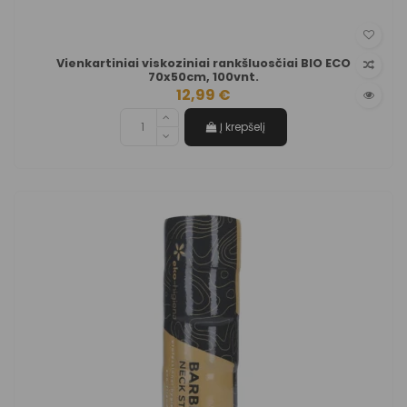
Vienkartiniai viskoziniai rankšluosčiai BIO ECO
70x50cm, 100vnt.
12,99 €
Į krepšelį