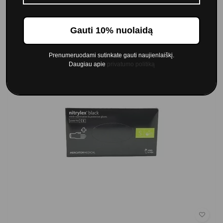
Į krepšelį
Gauti 10% nuolaidą
Prenumeruodami sutinkate gauti naujienlaiškį.
Daugiau apie
privatumo politiką