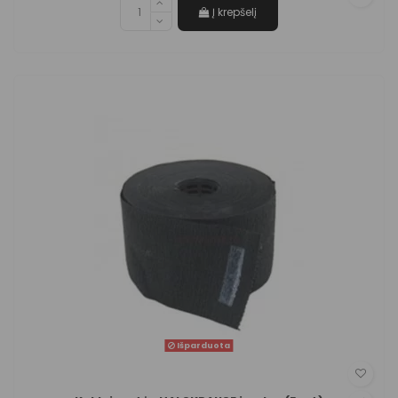
Į krepšelį
Išparduota