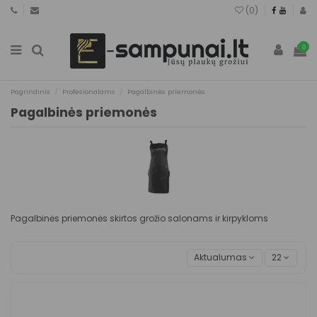
(
0
)
0
Pagrindinis
Profesionalams
Pagalbinės priemonės
Pagalbinės priemonės
Pagalbinės priemonės skirtos grožio salonams ir kirpykloms
Aktualumas
22