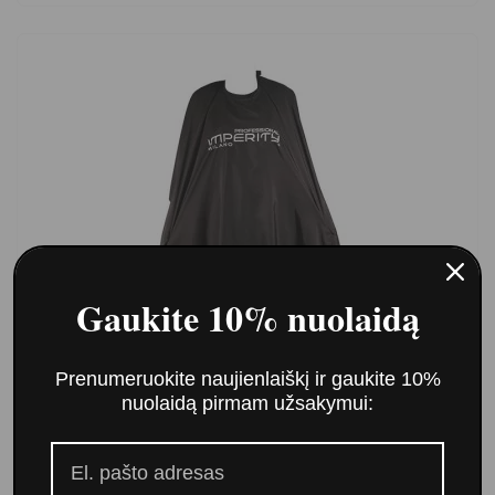
Gaukite 10% nuolaidą
Prenumeruokite naujienlaiškį ir gaukite 10%
nuolaidą pirmam užsakymui:
Imperity Professional peniuaras (palerina)
14,00 €