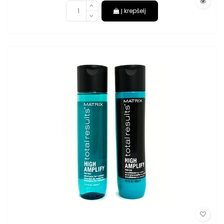
Į krepšelį