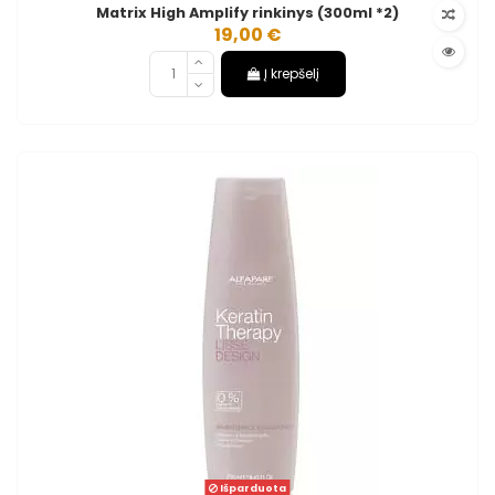
Matrix High Amplify rinkinys (300ml *2)
19,00 €
Į krepšelį
Išparduota