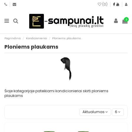
(
0
)
0
Pagrindinis
Kondicionieriai
Ploniems plaukams
Ploniems plaukams
Šioje kategorijoje pateikiami kondicionieriai skirti ploniems
plaukams
Aktualumas
6