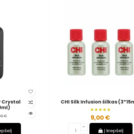
 Crystal
CHI Silk Infusion šilkas (3*15
0ml)
00 €
9,00 €
repšelį
Į krepšelį