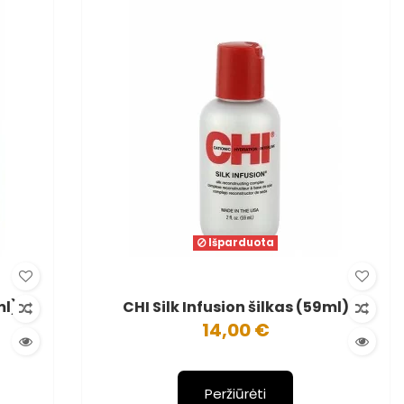
Išparduota
ml)
CHI Silk Infusion šilkas (59ml)
14,00 €
Peržiūrėti