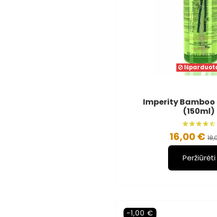
Išparduot
Imperity Bamboo 
(150ml)
16,00 €
18,
Peržiūrėti
-1,00 €