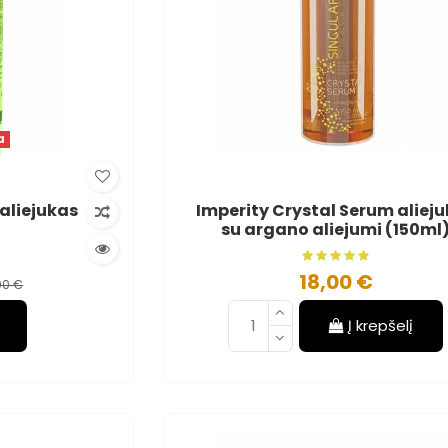
a
aliejukas
Imperity Crystal Serum aliej
su argano aliejumi (150ml
18,00 €
00 €
Į krepšelį