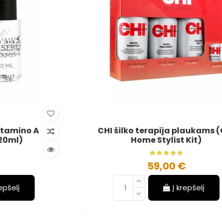
 vitamino A
CHI šilko terapija plaukams 
x20ml)
Home Stylist Kit)
59,00 €
repšelį
Į krepšelį