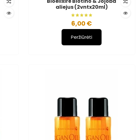
Bioelixire Biotino & Jojoba
aliejus (2vntx20ml)
6,00 €
Peržiūrėti