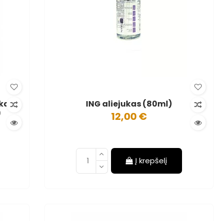
ukas
ING aliejukas (80ml)
)
12,00 €
Į krepšelį