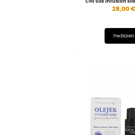
CHI Silk Infusion ši
28,00 
Peržiūrėti