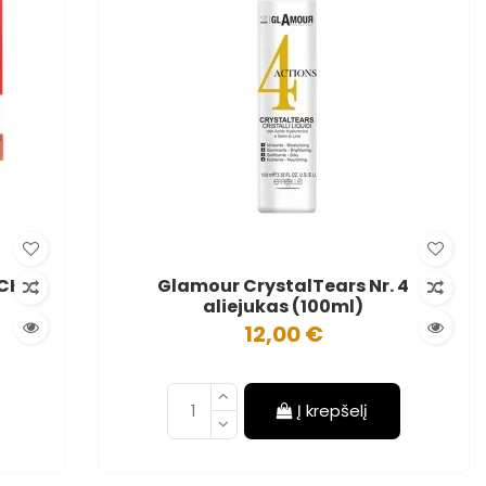
(CHI
Glamour CrystalTears Nr. 4
aliejukas (100ml)
12,00 €
Į krepšelį