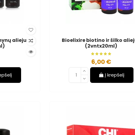
mynų aliejus
Bioelixire biotino ir šilko alie
l)
(2vntx20ml)
6,00 €
repšelį
Į krepšelį