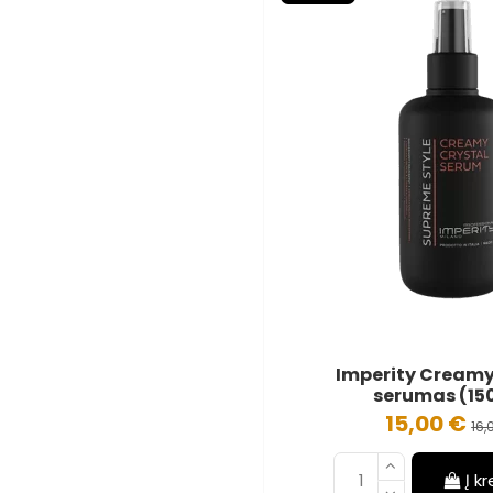
Imperity Creamy
serumas (15
15,00 €
16,
Į k