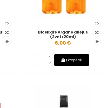
jus
Bioelixire Argano aliejus
(2vntx20ml)
6,00 €
Į krepšelį