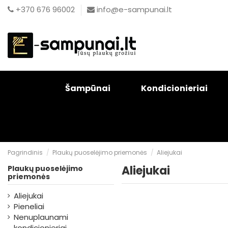
+370 676 96002
info@e-sampunai.lt
Šampūnai
Kondicionieriai
Pagrindinis
Plaukų puoselėjimo priemonės
Aliejukai
Aliejukai
Plaukų puoselėjimo
priemonės
Aliejukai
Pieneliai
Nenuplaunami
kondicionieriai