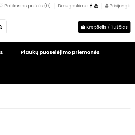
Patikusios prekės
(
0
)
Draugaukime:
Prisijungti
Krepšelis
/
Tuščias
s
Plaukų puoselėjimo priemonės