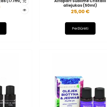
lkas (177ml)
Alfaparf Sublime Cristalli
aliejukas (50ml)
€
25,00 €
Peržiūrėti