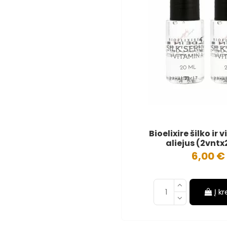
Bioelixire šilko ir
aliejus (2vnt
6,00 €
Į k