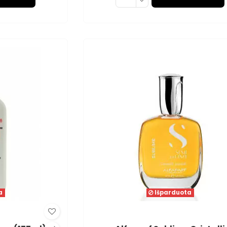
a
Išparduota