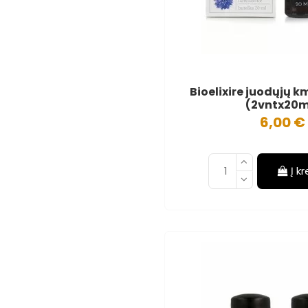
Bioelixire juodųjų k
(2vntx20m
6,00 €
Į k