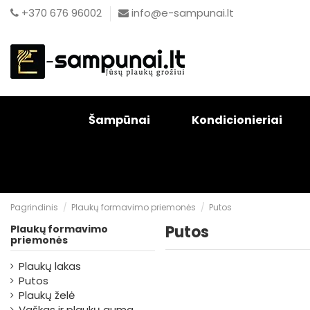
+370 676 96002
info@e-sampunai.lt
Šampūnai
Kondicionieriai
Pagrindinis
Plaukų formavimo priemonės
Putos
Putos
Plaukų formavimo
priemonės
Plaukų lakas
Putos
Plaukų želė
Vaškas ir plaukų guma