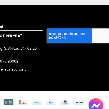
ai
C PREKYBA"
. 3, Alytus, LT- 62126,
676 96002
e-sampunai.lt