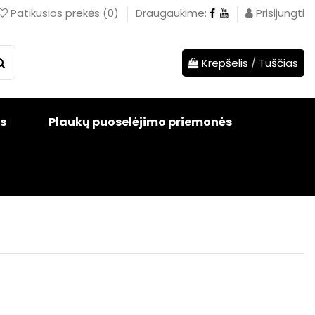
Patikusios prekės
(
0
)
Draugaukime:
Prisijungti
Krepšelis
/
Tuščias
s
Plaukų puoselėjimo priemonės