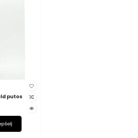
old putos
repšelį