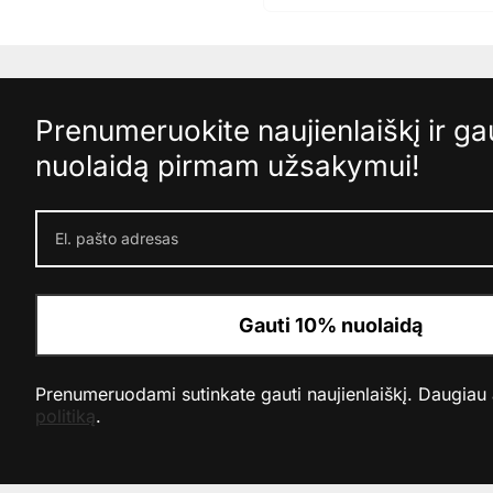
Prenumeruokite naujienlaiškį ir g
nuolaidą pirmam užsakymui!
Gauti 10% nuolaidą
Prenumeruodami sutinkate gauti naujienlaiškį. Daugiau
politiką
.