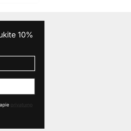
aukite 10%
 apie
privatumo