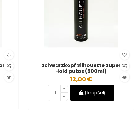
or
Schwarzkopf Silhouette Super
Hold putos (500ml)
12,00 €
Į krepšelį