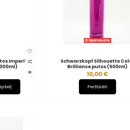
Išparduota
utos Imperity
Schwarzkopf Silhouette Col
(300ml)
Brilliance putos (500ml)
€
10,00 €
repšelį
Peržiūrėti