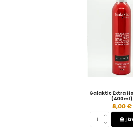
Galaktic Extra H
(400ml)
8,00 €
Į k