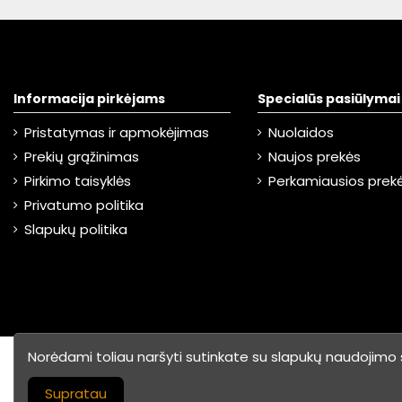
Informacija pirkėjams
Specialūs pasiūlymai
Pristatymas ir apmokėjimas
Nuolaidos
Prekių grąžinimas
Naujos prekės
Pirkimo taisyklės
Perkamiausios prek
Privatumo politika
Slapukų politika
Norėdami toliau naršyti sutinkate su slapukų naudojimo
©
2026 UAB "ABC
Internetinių parduo
Prekyba"
Supratau