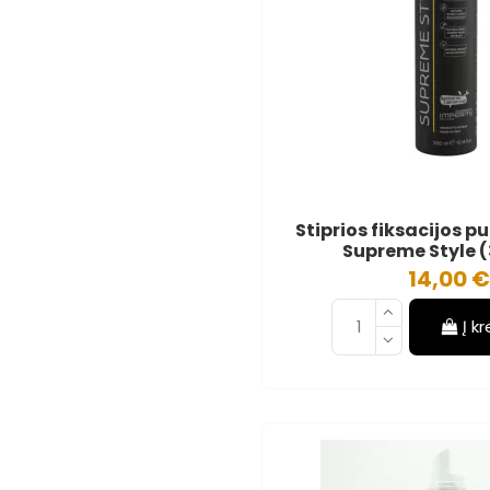
Stiprios fiksacijos p
Supreme Style 
14,00 
Į k