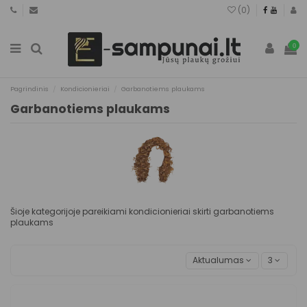
(
0
)
0
Pagrindinis
Kondicionieriai
Garbanotiems plaukams
Garbanotiems plaukams
Šioje kategorijoje pareikiami kondicionieriai skirti garbanotiems
plaukams
Aktualumas
3