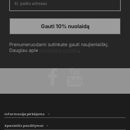
Gauti 10% nuolaidą
Prenumeruodami sutinkate gauti naujienlaiškį.
Daugiau apie
privatumo politiką
.
Informacija pirkėjams
Specialūs pasiūlymai