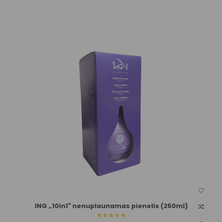
ING „10in1" nenuplaunamas pienelis (250ml)