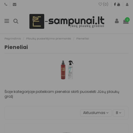
(
0
)
0
Pagrindinis
Plaukų puoselėjimo priemonės
Pieneliai
Pieneliai
Šioje kategorijoje pateikiam pieneliai skirti puoselėti Jūsų plaukų
grožį
Aktualumas
8