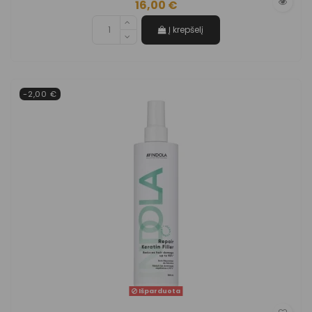
16,00 €
Į krepšelį
-2,00 €
Išparduota