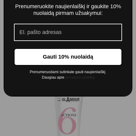
Prenumeruokite naujienlaiškį ir gaukite 10%
nuolaidą pirmam užsakymui:
Nenuplaunamas kondicionierius Glamour 7 Actions
14,00 €
Gauti 10% nuolaidą
Į krepšelį
Prenumeruodami sutinkate gauti naujienlaiškį.
Daugiau apie
privatumo politiką