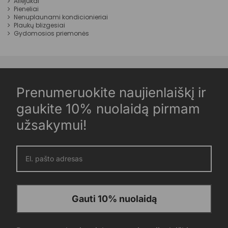
Aliejukai
Pieneliai
Nenuplaunami kondicionieriai
Plaukų blizgesiai
Gydomosios priemonės
Prenumeruokite naujienlaiškį ir
gaukite 10% nuolaidą pirmam
užsakymui!
Gauti 10% nuolaidą