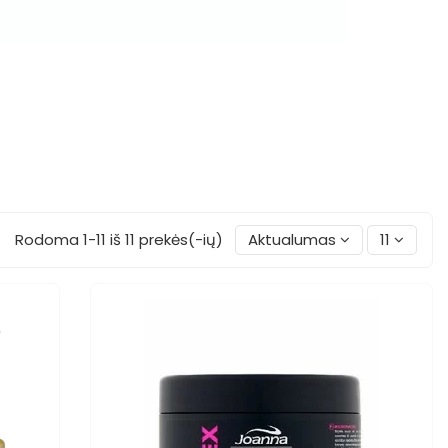
Rodoma 1-11 iš 11 prekės(-ių)
Aktualumas
11