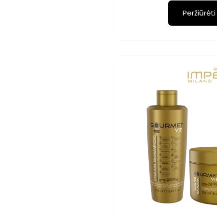
Peržiūrėti