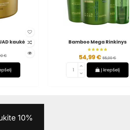
 JAD kaukė
Bamboo Mega Rinkinys
)
00 €
54,99 €
65,00 €
repšelį
Į krepšelį
aukite 10%