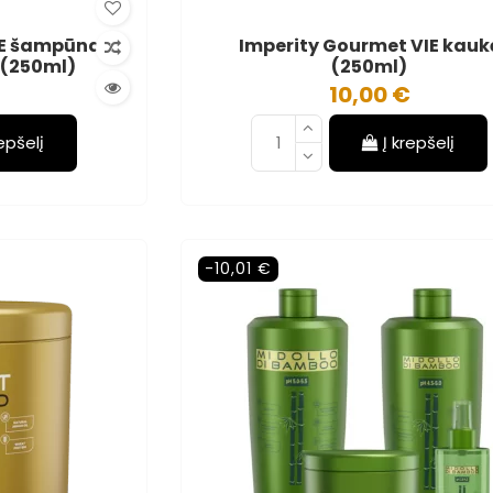
IE šampūnas
Imperity Gourmet VIE kauk
 (250ml)
(250ml)
10,00 €
repšelį
Į krepšelį
-10,01 €