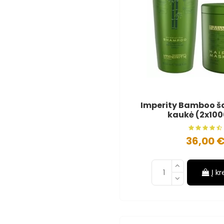
Imperity Bamboo š
kaukė (2x10
36,00 
Į k