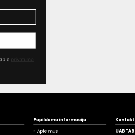
 apie
privatumo
Papildoma informacija
Kontakt
Apie mus
UAB "AB