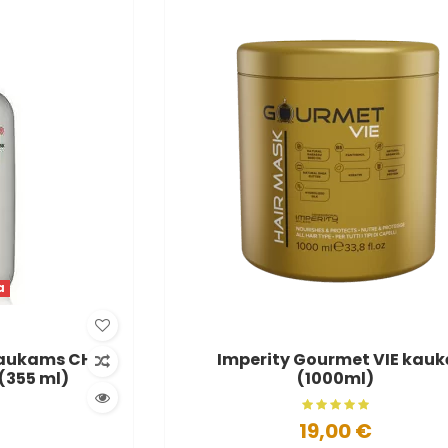
a
laukams CHI
Imperity Gourmet VIE kauk
(355 ml)
(1000ml)
19,00 €