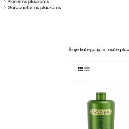
Ploniems plaukams
Garbanotiems plaukams
Šioje kategorijoje rasite pl