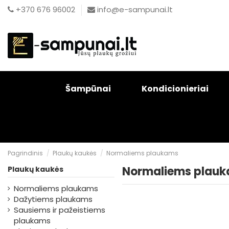
+370 676 96002
info@e-sampunai.lt
Šampūnai
Kondicionieriai
Pagrindinis
Plaukų kaukės
Normaliems plaukams
Normaliems plau
Plaukų kaukės
Normaliems plaukams
Dažytiems plaukams
Sausiems ir pažeistiems
plaukams