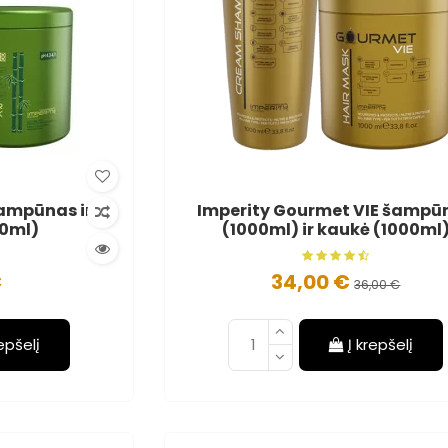
ampūnas ir
Imperity Gourmet VIE šampū
00ml)
(1000ml) ir kaukė (1000ml
€
34,00 €
36,00 €
repšelį
Į krepšelį