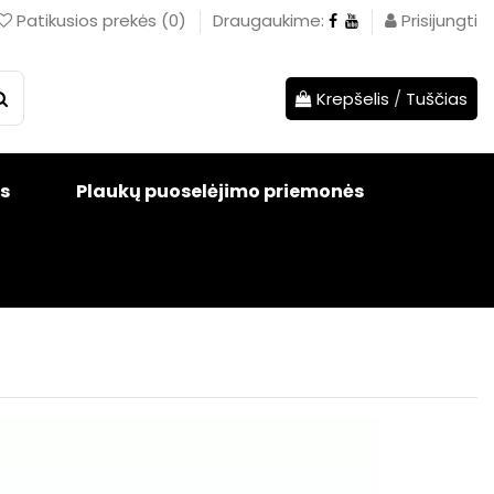
Patikusios prekės
(
0
)
Draugaukime:
Prisijungti
Krepšelis
/
Tuščias
s
Plaukų puoselėjimo priemonės