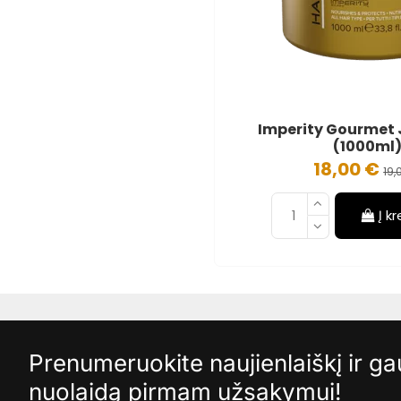
Imperity Gourmet
(1000ml
18,00 €
19,
Į k
Prenumeruokite naujienlaiškį ir g
nuolaidą pirmam užsakymui!