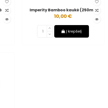
ė
Imperity Bamboo kaukė (250ml)
10,00 €
Į krepšelį