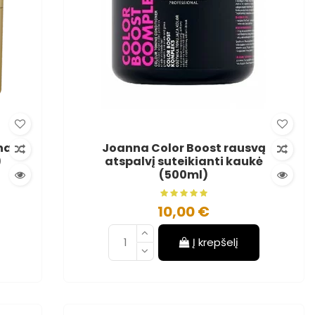
nas
Joanna Color Boost rausvą
)
atspalvį suteikianti kaukė
(500ml)
10,00 €
Į krepšelį