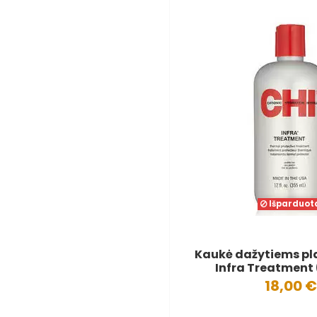
Išparduot
Kaukė dažytiems p
Infra Treatment 
18,00 €