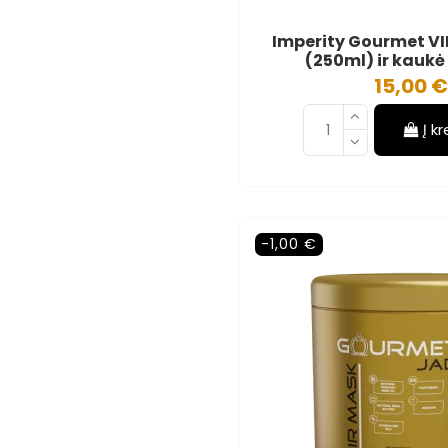
Imperity Gourmet V
(250ml) ir kaukė
15,00 €
Į k
-1,00 €