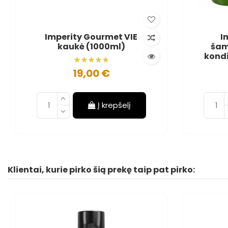
Imperity Gourmet VIE
I
kaukė (1000ml)
šam
kondi
19,00 €
Į krepšelį
Klientai, kurie pirko šią prekę taip pat pirko: