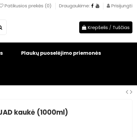
Patikusios prekės
(
0
)
Draugaukime:
Prisijungti
Krepšelis
/
Tuščias
s
Plaukų puoselėjimo priemonės
 JAD kaukė (1000ml)