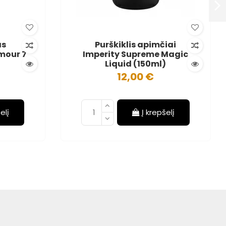
as
Purškiklis apimčiai
mour 7
Imperity Supreme Magic
Liquid (150ml)
12,00 €
elį
Į krepšelį