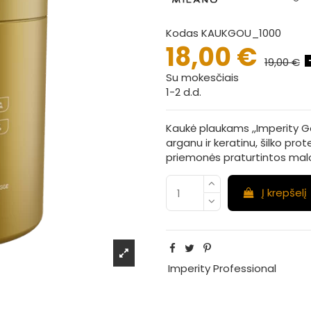
Kodas
KAUKGOU_1000
18,00 €
19,00 €
Su mokesčiais
1-2 d.d.
Kaukė plaukams ,,Imperity Go
arganu ir keratinu, šilko prot
priemonės praturtintos malo
Į krepšelį
Imperity Professional