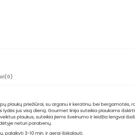
ai
(0)
ų plaukų priežiūrai, su arganu ir keratinu, bei bergamotės, rož
lydės jus visą dieną. Gourmet linija suteikia plaukams išskirti
eiktus plaukus, suteikia jiems švelnumo ir leidžia lengvai išsi
dėtyje neturi parabenų.
 palaikyti 3-10 min. ir gerai išskalauti.