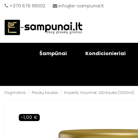
+370 676 96002
info@e-sampunai.lt
Šampūnai
Kondicionieriai
Pagrindinis
Plaukų kaukės
Imperity Gourmet JAD kaukė (1000ml)
-1,00 €