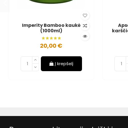
Imperity Bamboo kaukė
Aps
(1000ml)
karšči
20,00 €
Į krepšelį