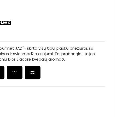
-1,00 €
urmet JAD"- skirta visų tipų plaukų priežiūrai, su
einas ir sviesmedžio aliejumi. Tai prabangios linijos
niu Dior J'adore kvepalų aromatu.