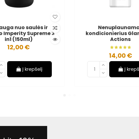
auga nuo saulės ir
Nenuplaunam
o Imperity Supreme 3
kondicionierius Gla
in1 (150ml)
Actions
12,00 €
14,00 €
Į krepšelį
Į krepš