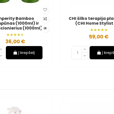
mperity Bamboo
CHI šilko terapija p
pūnas (1000ml) ir
(CHI Home Stylist 
cionierius (1000ml)
59,00 €
36,00 €
Į krepšelį
Į krepš