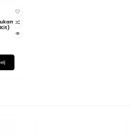
laukams
Kit)
elį