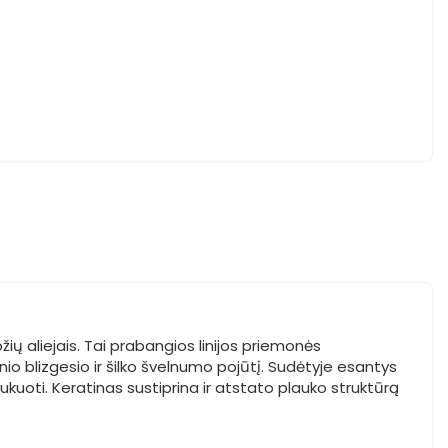
ių aliejais. Tai prabangios linijos priemonės
nio blizgesio ir šilko švelnumo pojūtį. Sudėtyje esantys
šukuoti. Keratinas sustiprina ir atstato plauko struktūrą