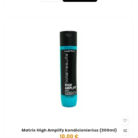
Matrix High Amplify kondicionierius (300ml)
10,00 €