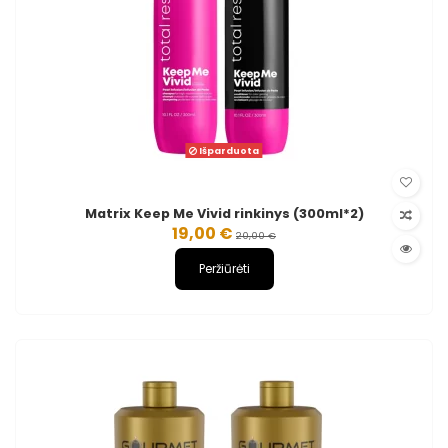
Išparduota
Matrix Keep Me Vivid rinkinys (300ml*2)
19,00 €
20,00 €
Peržiūrėti