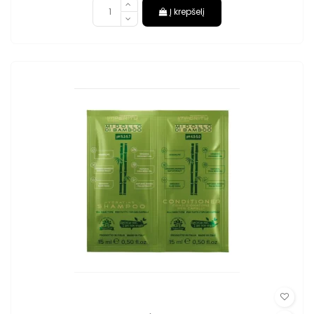
Į krepšelį