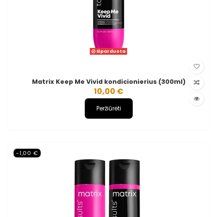
Išparduota
Matrix Keep Me Vivid kondicionierius (300ml)
10,00 €
Peržiūrėti
-1,00 €