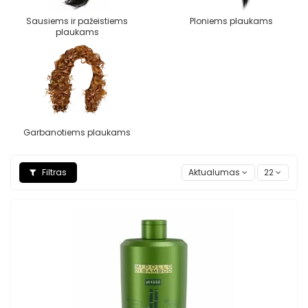
Sausiems ir pažeistiems
Ploniems plaukams
plaukams
Garbanotiems plaukams
Filtras
Aktualumas
22