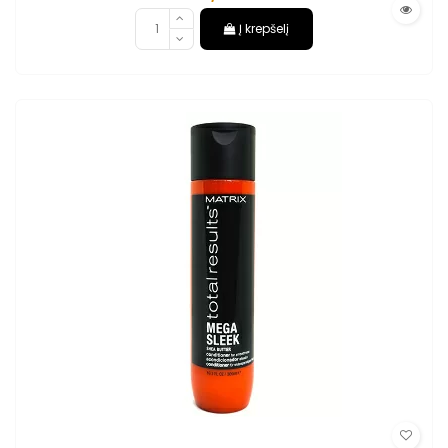
Į krepšelį