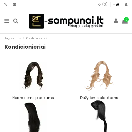
(
0
)
0
Pagrindinis
Kondicionieriai
Kondicionieriai
Normaliems plaukams
Dažytiems plaukams