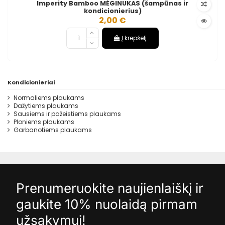
Imperity Bamboo MĖGINUKAS (šampūnas ir
kondicionierius)
2,00 €
Į krepšelį
Kondicionieriai
Normaliems plaukams
Dažytiems plaukams
Sausiems ir pažeistiems plaukams
Ploniems plaukams
Garbanotiems plaukams
Prenumeruokite naujienlaiškį ir
gaukite 10% nuolaidą pirmam
užsakymui!