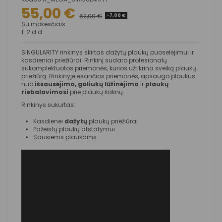
55,00 €
62,00 €
-7,00 €
Su mokesčiais
1-2 d.d.
SINGULARITY rinkinys skirtas dažytų plaukų puoselėjimui ir
kasdieniai priežiūrai. Rinkinį sudaro profesionalų
sukomplektuotos priemonės, kurios užtikrina sveiką plaukų
priežiūrą. Rinkinyje esančios priemonės, apsaugo plaukus
nuo
išsausėjimo,
galiukų lūžinėjimo
ir
plaukų
riebalavimosi
prie plaukų šaknų.
Rinkinys sukurtas:
Kasdienei
dažytų
plaukų priežiūrai
Pažeistų plaukų atstatymui
Sausiems plaukams