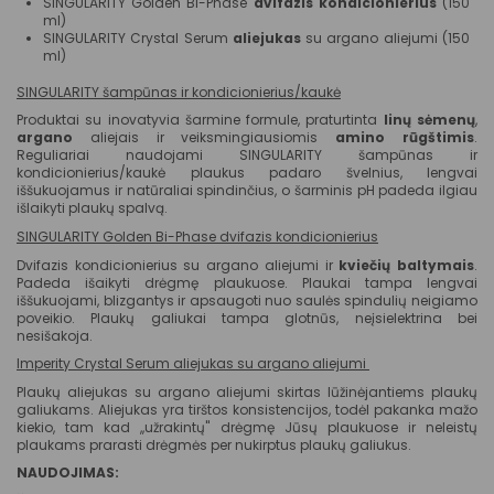
SINGULARITY Golden Bi-Phase
dvifazis kondicionierius
(150
ml)
SINGULARITY Crystal Serum
aliejukas
su argano aliejumi (150
ml)
SINGULARITY šampūnas ir kondicionierius/kaukė
Produktai su inovatyvia šarmine formule, praturtinta
linų sėmenų
,
argano
aliejais ir veiksmingiausiomis
amino rūgštimis
.
Reguliariai naudojami SINGULARITY šampūnas ir
kondicionierius/kaukė plaukus padaro švelnius, lengvai
iššukuojamus ir natūraliai spindinčius, o šarminis pH padeda ilgiau
išlaikyti plaukų spalvą.
SINGULARITY Golden Bi-Phase dvifazis kondicionierius
Dvifazis kondicionierius su argano aliejumi ir
kviečių baltymais
.
Padeda išaikyti drėgmę plaukuose. Plaukai tampa lengvai
iššukuojami, blizgantys ir apsaugoti nuo saulės spindulių neigiamo
poveikio. Plaukų galiukai tampa glotnūs, neįsielektrina bei
nesišakoja.
Imperity Crystal Serum aliejukas su argano aliejumi
Plaukų aliejukas su argano aliejumi skirtas lūžinėjantiems plaukų
galiukams. Aliejukas yra tirštos konsistencijos, todėl pakanka mažo
kiekio, tam kad ,,užrakintų" drėgmę Jūsų plaukuose ir neleistų
plaukams prarasti drėgmės per nukirptus plaukų galiukus.
NAUDOJIMAS: