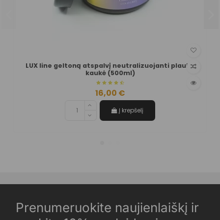
LUX line geltoną atspalvį neutralizuojanti plaukų
kaukė (500ml)
16,00 €
Į krepšelį
Prenumeruokite naujienlaiškį ir