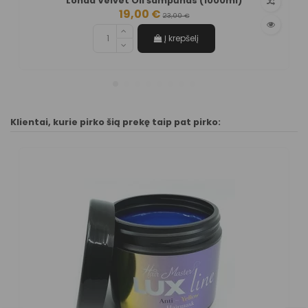
Londa Velvet Oil šampūnas (1000ml)
19,00 €
23,00 €
Į krepšelį
Klientai, kurie pirko šią prekę taip pat pirko: