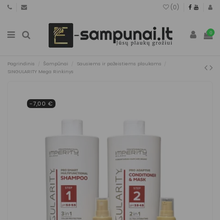
(
0
)
0
Pagrindinis
Šampūnai
Sausiems ir pažeistiems plaukams
SINGULARITY Mega Rinkinys
-7,00 €