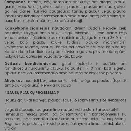
Šampūnas
: nedidelį kiekį šampūno paskirstyt ant drėgnų plaukų
gerai įmasažuoti į galvos odą ir plaukus, pradedant nuo galvos
galinės dalies (kur yra daugiausia tankių plaukų). Jeigu plaukai
labai linkę riebaluotis rekomenduojama daryti antrą praplovimą su
pusę kiekio tiek šampūno kiek darėte pirmąjį.
Kaukė/kondicionierius
: naudojami dviem būdais. Nedidelį kiekį
paskirstyti tolygiai ant plaukų. Jeigu laikoma 1-3 min. veikia kaip
kondicionierius (išorinis plauko maitinimas), jeigu laikoma 3-10 min.
veikia kaip plaukų kaukė (vidinis plauko maitinimas).
Rekomenduojama, bent du kartus per savaitę naudoti kaip kaukę.
Naudoti kaip kondicionierių po kiekvieno galvos plovimo šampūnu
išskyrus tuo atveju jei naudojate kaip kaukę.
Dvifazis kondicionierius
: gerai suplakite ir purškite ant
rankšluosčiu nusausintų plaukų. Palaukite 1 iki 3 min. kad įsigertų.
Išplauti nereikia. Rekomenduojama naudoti po kiekvieno plovimo.
Aliejukas
: nedidelį kiekį priemonės įtrinti į drėgnus plaukus (tepti tik
ant plaukų galiukų). Nereikia nuplauti.
*
SAUSŲ PLAUKŲ PROBLEMA ?
Plaukų galiukai lūžinėja, plaukai sausi, o šaknys linkusios riebaluotis
?
Jeigu ši situacija tau gerai žinoma, tuomet turėtum tai paskaityti.
Pirmiausia reikėtų žinoti, jog tik šampūnas ir kondicionierius šių
problemų neišsprendžia. Pradėkime nuo riebaluotis linkusių šaknų.
Pagrindinės priežastys, kodėl plaukų šaknys yra linkusios riebaluotis
yra dvi: