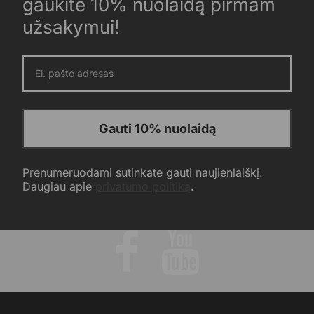
gaukite 10% nuolaidą pirmam
užsakymui!
Gauti 10% nuolaidą
Prenumeruodami sutinkate gauti naujienlaiškį.
Daugiau apie
privatumo politiką
.