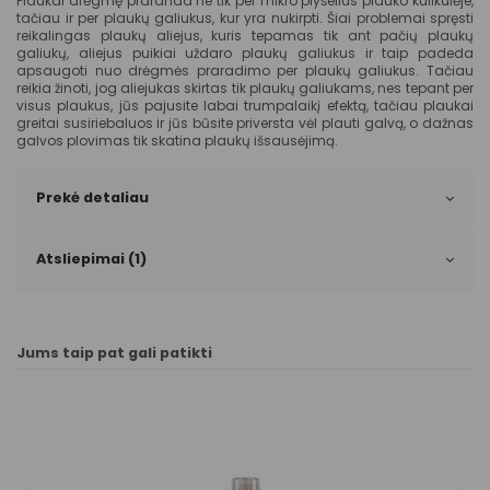
Plaukai drėgmę praranda ne tik per mikro plyšelius plauko kulikulėje,
tačiau ir per plaukų galiukus, kur yra nukirpti. Šiai problemai spręsti
reikalingas plaukų aliejus, kuris tepamas tik ant pačių plaukų
galiukų, aliejus puikiai uždaro plaukų galiukus ir taip padeda
apsaugoti nuo drėgmės praradimo per plaukų galiukus. Tačiau
reikia žinoti, jog aliejukas skirtas tik plaukų galiukams, nes tepant per
visus plaukus, jūs pajusite labai trumpalaikį efektą, tačiau plaukai
greitai susiriebaluos ir jūs būsite priversta vėl plauti galvą, o dažnas
galvos plovimas tik skatina plaukų išsausėjimą.
Prekė detaliau
Atsliepimai (1)
Jums taip pat gali patikti