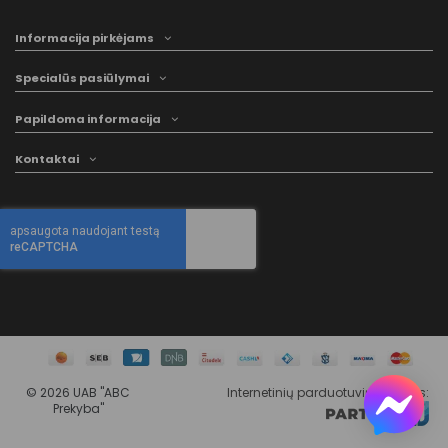
Informacija pirkėjams
Specialūs pasiūlymai
Papildoma informacija
Kontaktai
©
2026 UAB "ABC
Internetinių parduotuvių kūrimas
:
Prekyba"