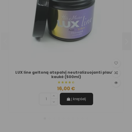
LUX line geltoną atspalvį neutralizuojanti plaukų
kaukė (500ml)
16,00 €
Į krepšelį