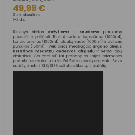
49,99 €
Su mokesčiais
1-2 d.d.
Rinkinys skirtas
dažytiems
ir
sausiems
plaukams
puoselėti ir prižiūrėti. Rinkinį sudaro: šampūnas (1000ml),
kondicionierius (1000ml), plaukų kaukė (1000ml) ir dvifazis
purškiklis (150ml). Veikliosios medžiagos:
argano
aliejus,
keratinas
,
medetkų
,
dedešvos
,
dirglėlių
ir
beržo
lapų
ekstraktai. Gourmet VIE tai prabangios linijos priemonės
praturtintos maloniu La Vie Est Belle kvepalų aromatu. Savo
sudėtyje neturi: SLS/SLES sulfatų, silikonų, ir dažiklių.