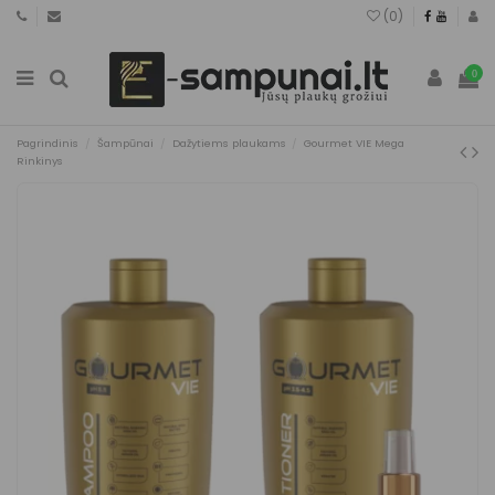
(
0
)
0
Pagrindinis
Šampūnai
Dažytiems plaukams
Gourmet VIE Mega
Rinkinys