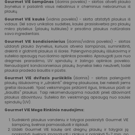
Gourmet VIE šampūnas
(išorinis poveikis) - skirtas atverti plauko
žvynelius ir pašalinti visus riebalinius ir cheminius nešvarumus iš
plaukų.
Gourmet VIE kaukė
(vidinis poveikis) - skirta atstatyti plaukus iš
vidaus. Dėl savo unikalios sudėties, kaukė prasiskverbia pro plaukų
mikro plyšelius (plaukų kutikules) ir prisotina plaukus natūraliais
savo ingredientais.
Gourmet VIE kondicionierius
(išorinis/vidinis poveikis) - skirtas
uždaryti plauko žvynelius, kuriuos atveria šampūnas, suminkštinti,
drėkinti ir glotninti plaukus iš išorės. Palengvina plaukų iššukavimą ir
suteikia apsaugą nuo išorinio aplinkos poveikio. Apsaugoti juos nuo
drėgmės praradimo, UV spindulių ir žalingo aplinkos poveikio.
Nenaudojant kondicionieriaus plaukų žvyneliai lieka neužverti, todėl
plaukai pradeda šiauštis ir pūstis.
Gourmet VIE dvifazis purškiklis
(išorinis) - skirtas palengvinti
plaukų iššukavimą ir ,,užrakinti" drėgmę plaukuose, bei neleisti jiems
greitai išsausėti. Ypač veiksmingas prižiūrint ilgus, linkusius pūsti ar
,,šiauštis" plaukus. Taip rekomenduojama naudoti prieš džiovinant
plaukus džiovintuvu. Suteikia itin veiskmingą apsaugą nuo saulės
spindulių (UV).
Gourmet VIE Mega Rinkinio naudojims:
Sudrėkinti plaukus vandeniu ir tolygiai paskirstyti Gourmet VIE
šampūną, švelniai pamasažuoti ir išplauti.
Uždėti Gourmet VIE kaukę ant drėgnų plaukų ir tolygiai ją
paskirstyti, švelniai įmasažuoti į plakus ir palaikyti 5-7 min. po