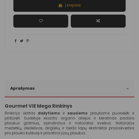
Į krepšelį
Aprašymas
Gourmet VIE Mega Rinkinys
Rinkinys skirtas
dažytiems
ir
sausiems
plaukams puoselėti ir
prižiūrėti. Sudėtyje esantis argano aliejus ir keratinas padaro
plaukus glotnius, spindinčius ir natūraliai sveikus. Natūralūs
medetkų, dedešvos, dirglėlių ir beržo lapų ekstraktai prasiskverbia
pro plauko kulikulę ir prisotina jūsų plaukus.