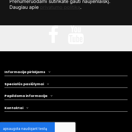
Prenumeruodami sutinkate gauti naujienlaiškį.
Daugiau apie
privatumo politiką
.
Informacija pirkėjams
Specialūs pasiūlymai
Papildoma informacija
Kontaktai