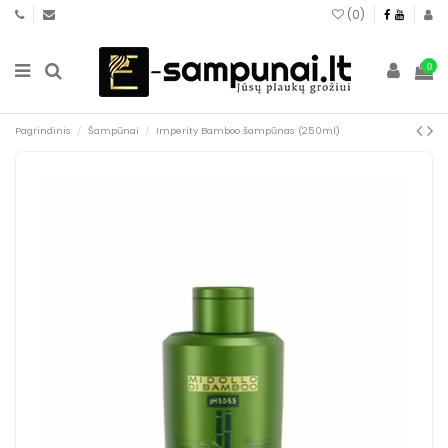
(
0
)
0
Pagrindinis
Šampūnai
Imperity Bamboo šampūnas (250ml)