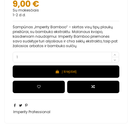
9,00 €
Su mokesčiais
1-2 d.d.
Šampūnas „Imperity Bamboo“ – skirtas visų tipų plaukų
priežiūrai, su bambuko ekstraktu. Malonaus kvapo,
kasdieniam naudojimui. Imperity Bamboo priemonės
savo sudėtyje turi alijošiaus ir chia sėklų ekstrakto, taip pat
žaliosios arbatos ir bambuko sulčių.
Į krepšelį
Imperity Professional