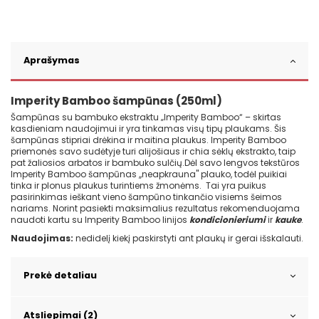
Aprašymas
Imperity Bamboo šampūnas (250ml)
Šampūnas su bambuko ekstraktu „Imperity Bamboo“ – skirtas
kasdieniam naudojimui ir yra tinkamas visų tipų plaukams. Šis
šampūnas stipriai drėkina ir maitina plaukus. Imperity Bamboo
priemonės savo sudėtyje turi alijošiaus ir chia sėklų ekstrakto, taip
pat žaliosios arbatos ir bambuko sulčių.Dėl savo lengvos tekstūros
Imperity Bamboo šampūnas ,,neapkrauna" plauko, todėl puikiai
tinka ir plonus plaukus turintiems žmonėms. Tai yra puikus
pasirinkimas ieškant vieno šampūno tinkančio visiems šeimos
nariams. Norint pasiekti maksimalius rezultatus rekomenduojama
naudoti kartu su Imperity Bamboo linijos
kondicionieriumi
ir
kauke
.
Naudojimas:
nedidelį kiekį paskirstyti ant plaukų ir gerai išskalauti.
Prekė detaliau
Atsliepimai (2)