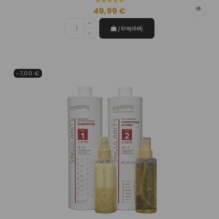
49,99 €
Į krepšelį
-7,00 €