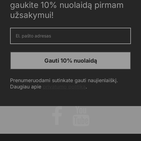
gaukite 10% nuolaidą pirmam
užsakymui!
Gauti 10% nuolaidą
Prenumeruodami sutinkate gauti naujienlaiškį.
Daugiau apie
privatumo politiką
.