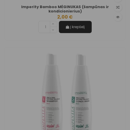
Imperity Bamboo MĖGINUKAS (šampūnas ir
kondicionierius)
2,00 €
Į krepšelį