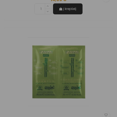
Į krepšelį