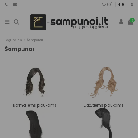
(
0
)
0
Pagrindinis
Šampūnai
Šampūnai
Normaliems plaukams
Dažytiems plaukams