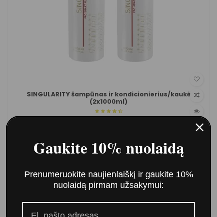
SINGULARITY šampūnas ir kondicionierius/kaukė
(2x1000ml)
32,00 €
Į krepšelį
Gaukite 10% nuolaidą
Prenumeruokite naujienlaiškį ir gaukite 10%
nuolaidą pirmam užsakymui: