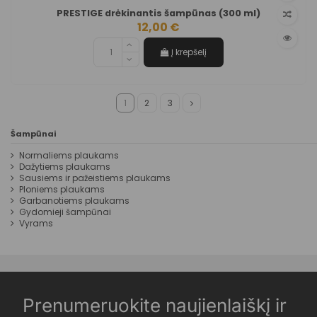
PRESTIGE drėkinantis šampūnas (300 ml)
12,00 €
Į krepšelį
1
2
3
Šampūnai
Normaliems plaukams
Dažytiems plaukams
Sausiems ir pažeistiems plaukams
Ploniems plaukams
Garbanotiems plaukams
Gydomieji šampūnai
Vyrams
Prenumeruokite naujienlaiškį ir