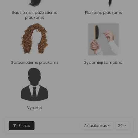
Sausiems ir pažeistiems
Ploniems plaukams
plaukams
Garbanotiems plaukams
Gydomieji šampūnai
Vyrams
Filtras
Aktualumas
24