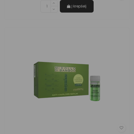
Į krepšelį