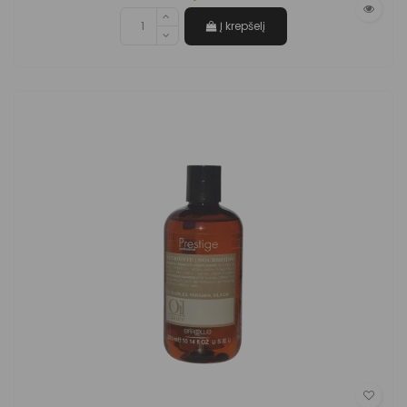
Į krepšelį