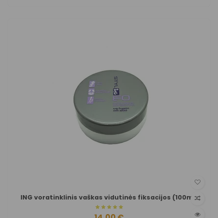
ING voratinklinis vaškas vidutinės fiksacijos (100ml)
14,00 €