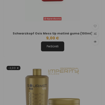
Išparduota
Schwarzkopf Osis Mess Up matinė guma (100ml)
9,00 €
Peržiūrėti
-2,00 €