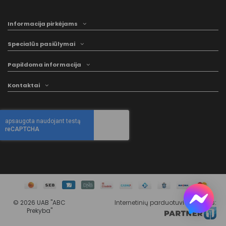
Informacija pirkėjams
Specialūs pasiūlymai
Papildoma informacija
Kontaktai
©
2026 UAB "ABC
Internetinių parduotuvių kūrimas
:
Prekyba"