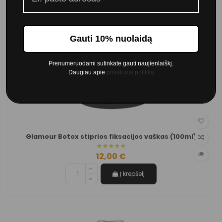
Gauti 10% nuolaidą
Prenumeruodami sutinkate gauti naujienlaiškį.
Daugiau apie
privatumo politiką
Glamour Botox stiprios fiksacijos vaškas (100ml)
12,00 €
Į krepšelį