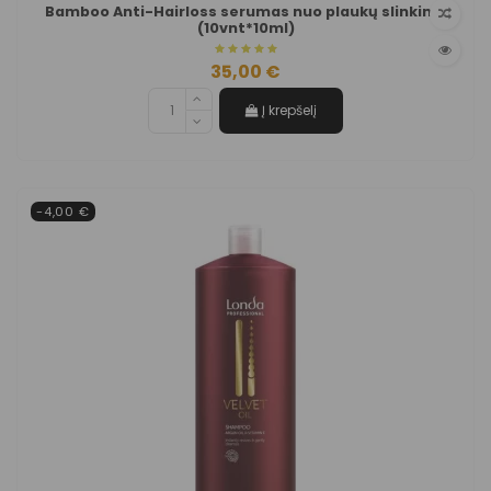
Bamboo Anti-Hairloss serumas nuo plaukų slinkimo
(10vnt*10ml)
35,00 €
Į krepšelį
-4,00 €