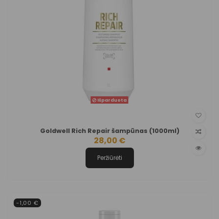
Išparduota
Goldwell Rich Repair šampūnas (1000ml)
28,00 €
Peržiūrėti
-1,00 €