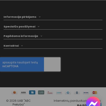
Informacija pirkėjams
Specialūs pasiūlymai
Papildoma informacija
Kontaktai
©
2026 UAB "ABC
Internetinių parduotuvių kūrimas
:
Prekyba"