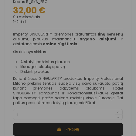
Kodas
R_SKA_PRO
32,00 €
Su mokesčiais
1-2 d.d.
Imperity SINGULARITY priemonės praturtintos
linų sėmenų
aliejumi, plaukus maitinančiu
argano aliejumi
ir
atstatančiomis
amino rūgštimis
.
Šis rinkinys skirtas:
Atstatyti pažeistus plaukus
Išsaugoti plaukų spalvą
Drėkinti plaukus
Kuriant šiuos SINGULARITY produktus Imperity Professional
Milano prekinis ženklas sudėjo visą savo sukauptą patirtį
kuriant priemones dažytiems plaukams. Todėl
SINGULARITY šampūnas ir kondicionierius/kaukė greitai
tapo pamėgti grožio salono meistrų visoje Europoje. Tai
puikus pasirinkimas dažytų plaukų priežiūrai.
Į krepšelį