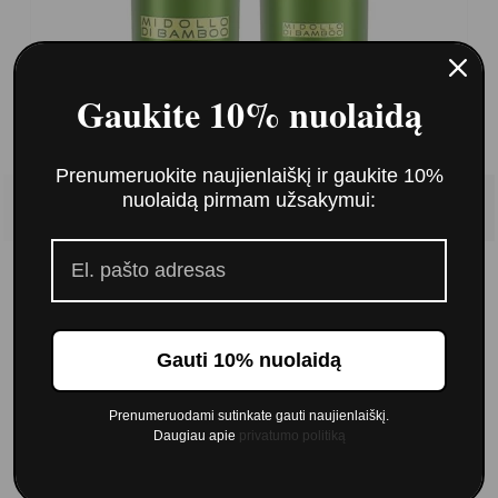
Gaukite 10% nuolaidą
Prenumeruokite naujienlaiškį ir gaukite 10%
nuolaidą pirmam užsakymui:
Imperity Bamboo šampūnas (1000ml) ir
kondicionierius (1000ml)
Gauti 10% nuolaidą
36,00 €
Prenumeruodami sutinkate gauti naujienlaiškį.
Į krepšelį
Daugiau apie
privatumo politiką