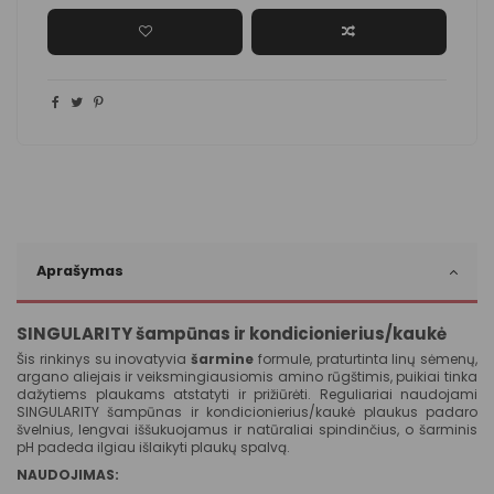
Aprašymas
SINGULARITY šampūnas ir kondicionierius/kaukė
Šis rinkinys su inovatyvia
šarmine
formule, praturtinta linų sėmenų,
argano aliejais ir veiksmingiausiomis amino rūgštimis, puikiai tinka
dažytiems plaukams atstatyti ir prižiūrėti. Reguliariai naudojami
SINGULARITY šampūnas ir kondicionierius/kaukė plaukus padaro
švelnius, lengvai iššukuojamus ir natūraliai spindinčius, o šarminis
pH padeda ilgiau išlaikyti plaukų spalvą.
NAUDOJIMAS: