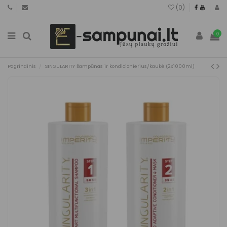
(
0
)
0
Pagrindinis
SINGULARITY šampūnas ir kondicionierius/kaukė (2x1000ml)