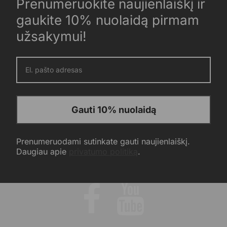
Prenumeruokite naujienlaiškį ir
gaukite 10% nuolaidą pirmam
užsakymui!
Gauti 10% nuolaidą
Prenumeruodami sutinkate gauti naujienlaiškį.
Daugiau apie
privatumo politiką
.