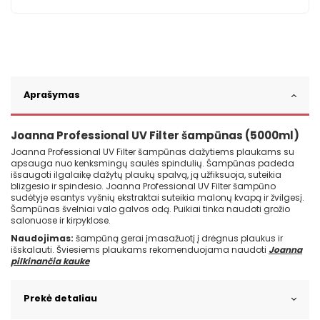
Aprašymas
Joanna Professional UV Filter šampūnas (5000ml)
Joanna Professional UV Filter šampūnas dažytiems plaukams su
apsauga nuo kenksmingų saulės spindulių. Šampūnas padeda
išsaugoti ilgalaikę dažytų plaukų spalvą, ją užfiksuoja, suteikia
blizgesio ir spindesio. Joanna Professional UV Filter šampūno
sudėtyje esantys vyšnių ekstraktai suteikia malonų kvapą ir žvilgesį.
Šampūnas švelniai valo galvos odą. Puikiai tinka naudoti grožio
salonuose ir kirpyklose.
Naudojimas:
šampūną gerai įmasažuotį į drėgnus plaukus ir
išskalauti. Šviesiems plaukams rekomenduojama naudoti
Joanna
pilkinančia kauke
Prekė detaliau