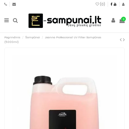
(
0
)
0
Pagrindinis
Šampūnai
Joanna Professional UV Filter šampūnas
(5000ml)