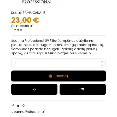
Kodas
SAMPJOANA_5
23,00 €
Su mokesčiais
1-2 d.d.
Joanna Professional UV Filter šampūnas dažytiems
plaukams su apsauga nuo kenksmingų saulės spindulių.
Šampūnas padeda išsaugoti ilgalaikę dažytų plaukų
spalvą, ją užfiksuoja, suteikia blizgesio ir spindesio.
Į krepšelį
Joanna Professional