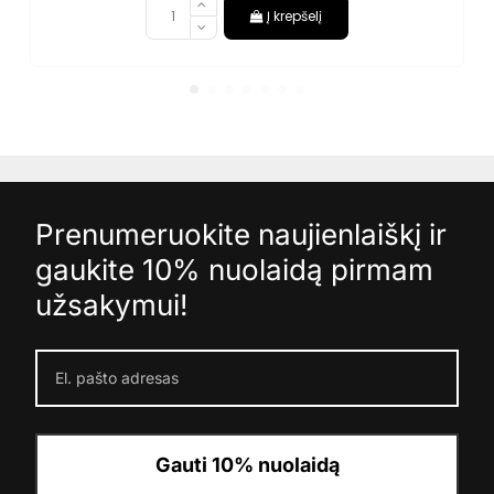
Į krepšelį
Prenumeruokite naujienlaiškį ir
gaukite 10% nuolaidą pirmam
užsakymui!
Gauti 10% nuolaidą