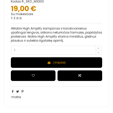
Kodas
R_SKO_MX300
19,00 €
Su mokesčiais
1-2 d.d.
4Matrix High Amplify šampūnas ir kondicionierius
ypatingai lengvos, silikono neturinčios formulės, papildytas
proteinais. Matrix High Amplify storina minkštus, gležnus
plaukus ir suteikia ilgalaikę apimtį.
Į krepšelį
matrix