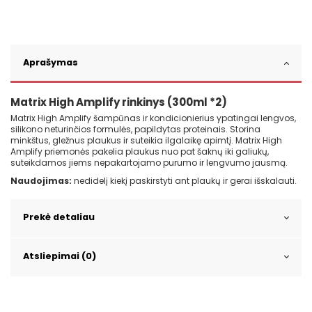
Aprašymas
Matrix High Amplify rinkinys (300ml *2)
Matrix High Amplify šampūnas ir kondicionierius ypatingai lengvos,
silikono neturinčios formulės, papildytas proteinais. Storina
minkštus, gležnus plaukus ir suteikia ilgalaikę apimtį. Matrix High
Amplify priemonės pakelia plaukus nuo pat šaknų iki galiukų,
suteikdamos jiems nepakartojamo purumo ir lengvumo jausmą.
Naudojimas:
nedidelį kiekį paskirstyti ant plaukų ir gerai išskalauti.
Prekė detaliau
Atsliepimai (0)