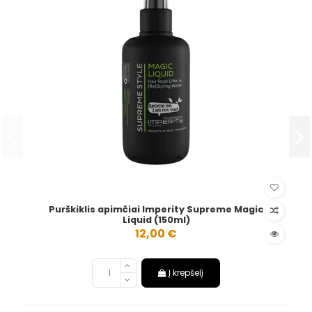
Purškiklis apimčiai Imperity Supreme Magic
Liquid (150ml)
12,00 €
Į krepšelį