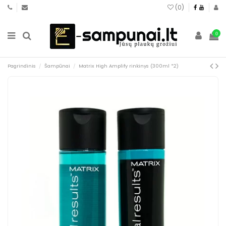
(
0
)
0
Pagrindinis
Šampūnai
Matrix High Amplify rinkinys (300ml *2)