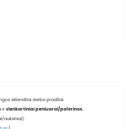
ngos sklandžiai darbo pradžiai.
s
ir
vienkartiniai
peniuarai/palerinos
.
i/auksiniai).
taip
)