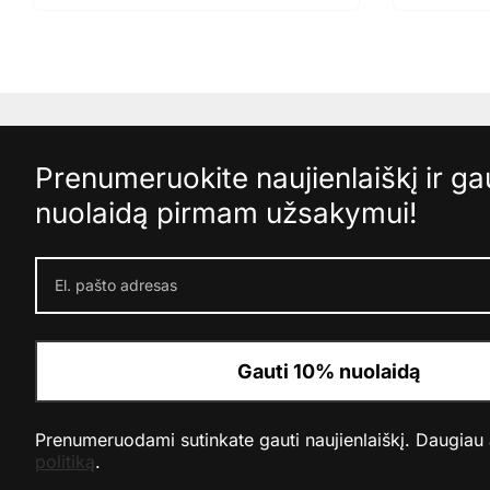
Prenumeruokite naujienlaiškį ir g
nuolaidą pirmam užsakymui!
Gauti 10% nuolaidą
Prenumeruodami sutinkate gauti naujienlaiškį. Daugiau
politiką
.