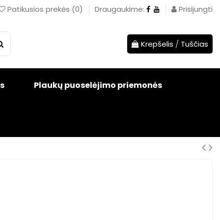
Patikusios prekės
(
0
)
Draugaukime:
Prisijungti
Krepšelis
/
Tuščias
s
Plaukų puoselėjimo priemonės