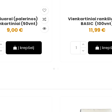
iuarai (palerinos)
Vienkartiniai rankšl
nkartiniai (50vnt)
BASIC (100vnt
9,00 €
11,99 €
Į krepšelį
Į krepš