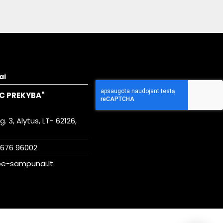
ai
C PREKYBA"
. 3, Alytus, LT- 62126,
676 96002
e-sampunai.lt