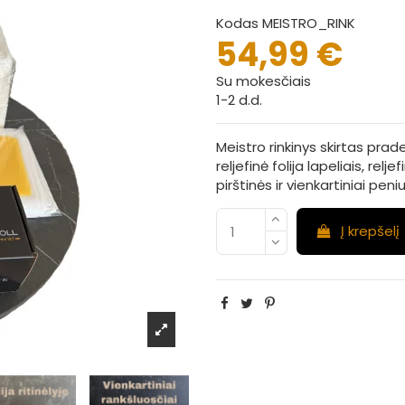
Kodas
MEISTRO_RINK
54,99 €
Su mokesčiais
1-2 d.d.
Meistro rinkinys skirtas pra
reljefinė folija lapeliais, relje
pirštinės ir vienkartiniai pen
Į krepšelį