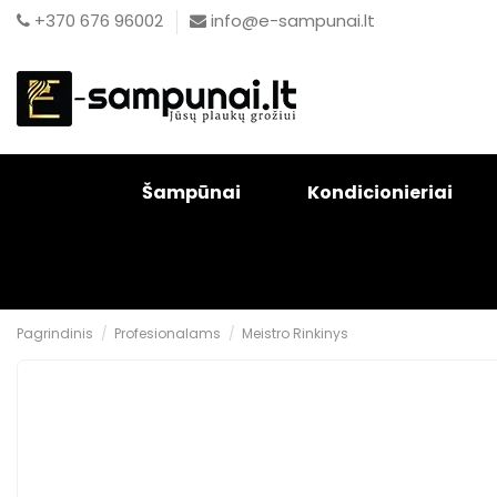
+370 676 96002
info@e-sampunai.lt
Šampūnai
Kondicionieriai
Pagrindinis
Profesionalams
Meistro Rinkinys