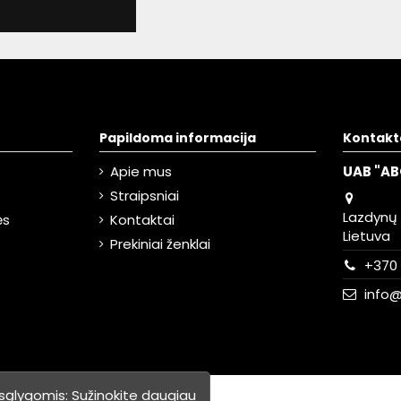
Papildoma informacija
Kontakt
Apie mus
UAB "AB
Straipsniai
Lazdynų g
ės
Kontaktai
Lietuva
Prekiniai ženklai
+370 
info@
 sąlygomis:
Sužinokite daugiau