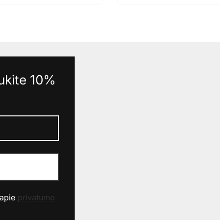
aukite 10%
 apie
privatumo