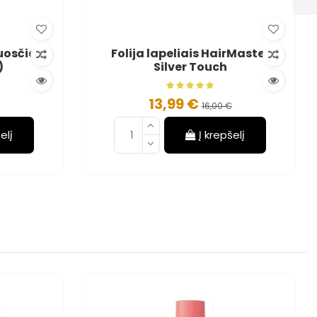
uosčiai
Folija lapeliais HairMaster
)
Silver Touch
13,99 €
16,00 €
elį
Į krepšelį