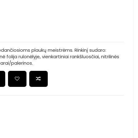
dedančiosioms plaukų meistrėms. Rinkinį sudaro:
finė folija rulonėlyje, vienkartiniai rankšluosčiai, nitrilinės
iuarai/palerinos.