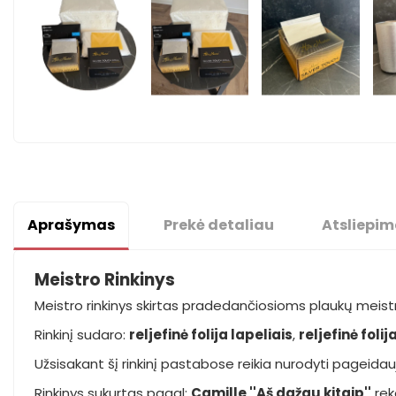
Aprašymas
Prekė detaliau
Atsliepim
Meistro Rinkinys
Meistro rinkinys skirtas pradedančiosioms plaukų meistr
Rinkinį sudaro:
reljefinė folija lapeliais
,
reljefinė folij
Užsisakant šį rinkinį pastabose reikia nurodyti pageidauj
Rinkinys sukurtas pagal:
Camille ''Aš dažau kitaip''
rek