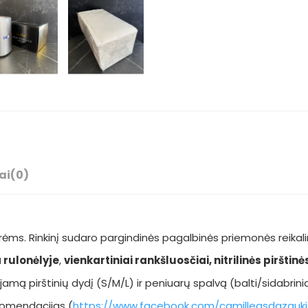
ai
(0)
ėms. Rinkinį sudaro pargindinės pagalbinės priemonės reikali
a rulonėlyje
,
vienkartiniai rankšluosčiai
,
nitrilinės pirštinė
amą pirštinių dydį (S/M/L) ir peniuarų spalvą (balti/sidabrinia
omendacijas (
https://www.facebook.com/camilleasdazauki