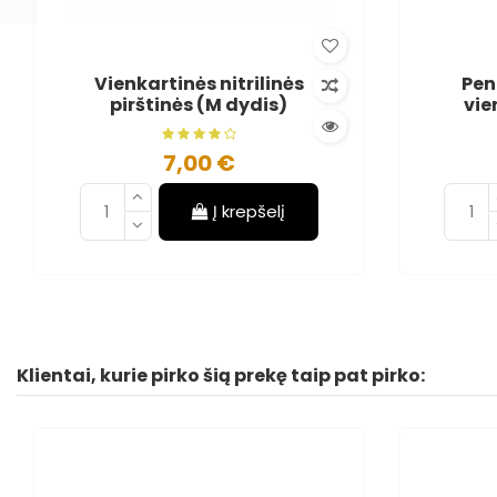
Vienkartinės nitrilinės
Pen
pirštinės (M dydis)
vie
7,00 €
Į krepšelį
Klientai, kurie pirko šią prekę taip pat pirko: