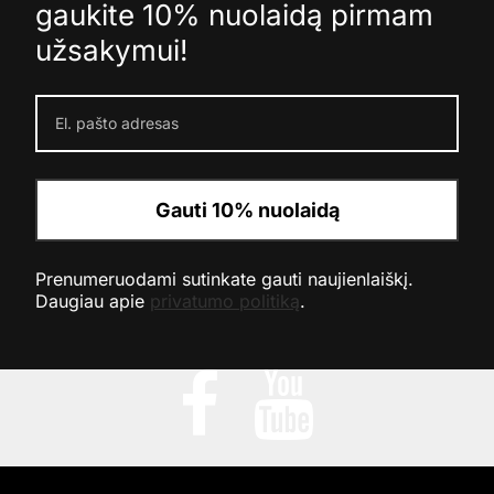
gaukite 10% nuolaidą pirmam
užsakymui!
Gauti 10% nuolaidą
Prenumeruodami sutinkate gauti naujienlaiškį.
Daugiau apie
privatumo politiką
.