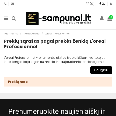
(
0
)
0
Pagrindinis
Prekių ženklai
L'oreal Professionnel
Prekių sąrašas pagal prekės ženklą L'oreal
Professionnel
L'oreal Professionnel - priemonės skirtos šiuolaikiškam vartotojui,
kuris žengia koja kojon su mada ir naujausiomis tendencijomis.
Daugiau
Prekių nėra
Prenumeruokite naujienlaiškį ir