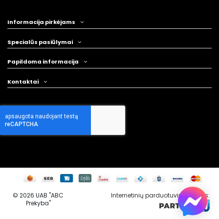
Informacija pirkėjams
Specialūs pasiūlymai
Papildoma informacija
Kontaktai
©
2026 UAB "ABC
Internetinių parduotuvių kūrimas
:
Prekyba"