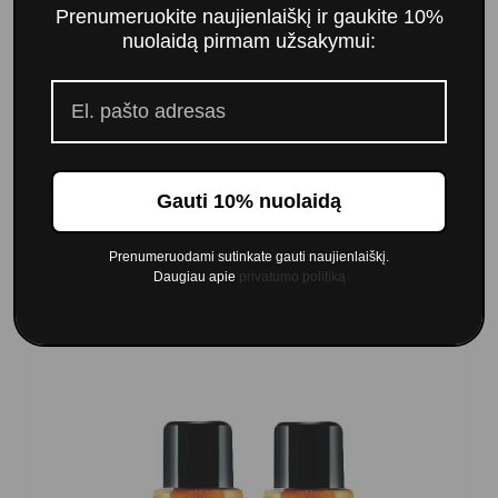
Prenumeruokite naujienlaiškį ir gaukite 10%
Schwarzkopf Silhouette Super Hold stiprios
nuolaidą pirmam užsakymui:
fiksacijos plaukų lakas (750ml)
14,00 €
Į krepšelį
Gauti 10% nuolaidą
Prenumeruodami sutinkate gauti naujienlaiškį.
Klientai, kurie pirko šią prekę taip pat pirko:
Daugiau apie
privatumo politiką