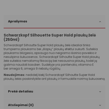
Aprašymas
Schwarzkopf Silhouette Super Hold plaukų želė
(250ml)
Schwarzkopf Silhoutte Super Hold plaukų želė idealiai tinka
trumpiems plaukams bei „šlapių“ plaukų efektui sukurti. Suteikia
plaukams blizgesio, apsaugo nuo neigiamo išorinio poveikio ir
nesulipina šukuosenos. Schwarzkopf Silhoutte Super Hold plaukų
želė suteikia nematomą fiksaciją bei nesausina plaukų, todėl ją
galima naudoti kasdien. Sudėtyje yra pantenolio, vitamino E
bei omega 6, omega 9 riebalų rūgščių.
Naudojimas:
nedidelį kiekį Schwarzkopf Silhoutte Super Hold
plaukų želės paskirstykite ant plaukų ir formuokite norimą šukuoseną.
Prekė detaliau
Atsliepimai (0)