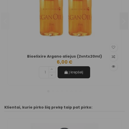
Bioelixire Argano aliejus (2vntx20ml)
6,00 €
Į krepšelį
Klientai, kurie pirko šią prekę taip pat pirko: