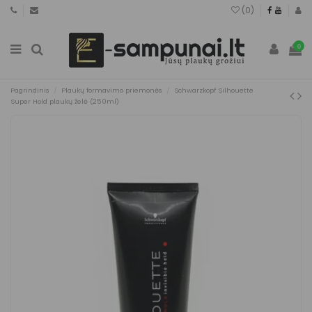
(
0
)
0
Pagrindinis
Plaukų formavimo priemonės
Schwarzkopf Silhouette
Super Hold plaukų želė (250ml)