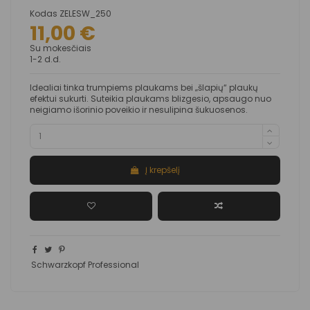
Kodas
ZELESW_250
11,00 €
Su mokesčiais
1-2 d.d.
Idealiai tinka trumpiems plaukams bei „šlapių“ plaukų
efektui sukurti. Suteikia plaukams blizgesio, apsaugo nuo
neigiamo išorinio poveikio ir nesulipina šukuosenos.
Į krepšelį
Schwarzkopf Professional