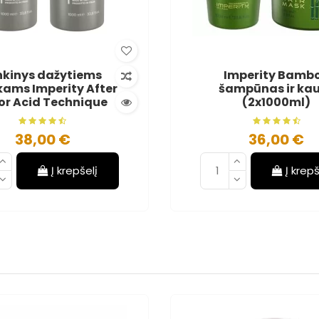
nkinys dažytiems
Imperity Bamb
kams Imperity After
šampūnas ir ka
or Acid Technique
(2x1000ml)
38,00 €
36,00 €
Į krepšelį
Į krepš