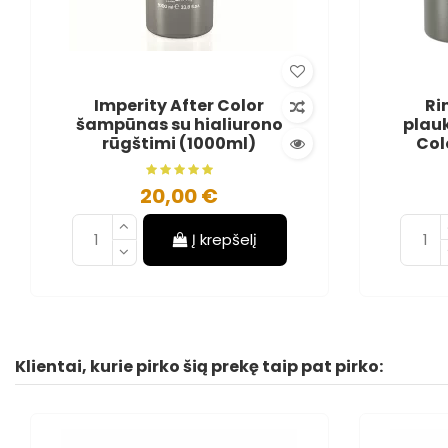
Imperity After Color
Ri
šampūnas su hialiurono
plau
rūgštimi (1000ml)
Col
20,00 €
Į krepšelį
Klientai, kurie pirko šią prekę taip pat pirko: