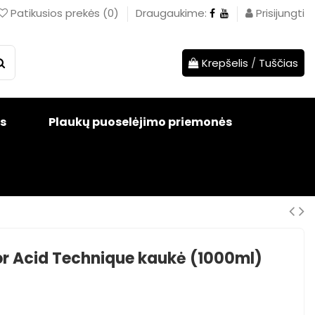
Patikusios prekės
(
0
)
Draugaukime:
Prisijungti
Krepšelis
/
Tuščias
s
Plaukų puoselėjimo priemonės
lor Acid Technique kaukė (1000ml)