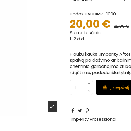
Kodas
KAUDIMP_1000
20,00 €
22,00 €
Su mokesčiais
1-2 d.d.
Plaukų kaukė ,,Imperity Afte
spalvą po dažymo ar balini
cheminio garbanojimo ar bal
rūgštimis, padeda išlaikyti i
Į krepšelį
Imperity Professional