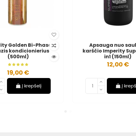
ity Golden Bi-Phase
Apsauga nuo saulė
zis kondicionierius
karščio Imperity Su
(500ml)
in1 (150ml)
12,00 €
19,00 €
Į krepšelį
Į krepš