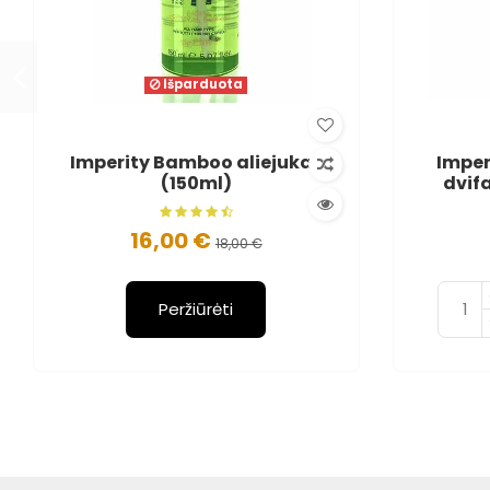
Išparduota
Imperity Bamboo aliejukas
Imper
(150ml)
dvifa
16,00 €
18,00 €
Peržiūrėti