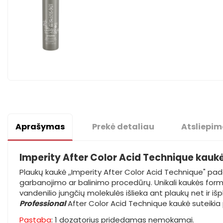
Aprašymas
Prekė detaliau
Atsliepim
Imperity After Color Acid Technique kauk
Plaukų kaukė ,,Imperity After Color Acid Technique" pa
garbanojimo ar balinimo procedūrų. Unikali kaukės formul
vandenilio jungčių molekulės išlieka ant plaukų net ir išp
Professional
After Color Acid Technique kaukė suteikia p
Pastaba
: 1 dozatorius pridedamas nemokamai.