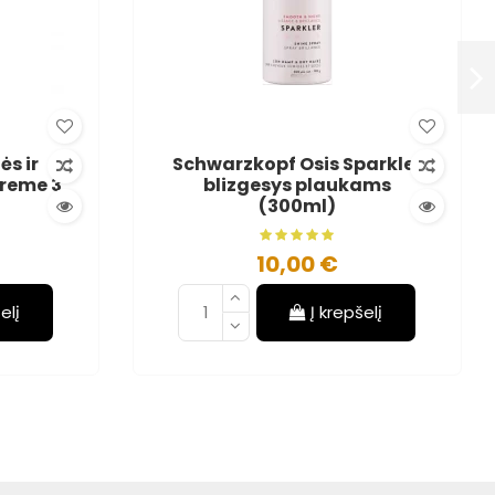
s ir
Schwarzkopf Osis Sparkler
preme 3
blizgesys plaukams
(300ml)
10,00 €
elį
Į krepšelį