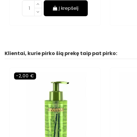
Į krepšelį
Klientai, kurie pirko šią prekę taip pat pirko:
-2,00 €