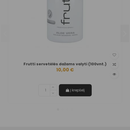
Frutti servetėlės dažams valyti (100vnt.)
10,00 €
Į krepšelį