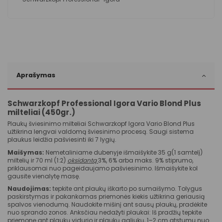
Aprašymas
Schwarzkopf Professional Igora Vario Blond Plus
milteliai (450gr.)
Plaukų šviesinimo milteliai Schwarzkopf Igora Vario Blond Plus
užtikrina lengvai valdomą šviesinimo procesą. Saugi sistema
plaukus leidžia pašviesinti iki 7 lygių.
Maišymas:
Nemetaliniame dubenyje išmaišykite 35 g(1 samtelį)
miltelių ir 70 ml (1:2)
oksidantą
3%, 6% arba maks. 9% stiprumo,
priklausomai nuo pageidaujamo pašviesinimo. Išmaišykite kol
gausite vienalytę masę.
Naudojimas:
tepkite ant plaukų iškarto po sumaišymo. Tolygus
paskirstymas ir pakankamas priemonės kiekis užtikrina geriausią
spalvos vienodumą. Naudokite mišinį ant sausų plaukų, pradėkite
nuo sprando zonos. Anksčiau nedažyti plaukai: Iš pradžių tepkite
priemonę ant plaukų vidurio ir plaukų galiukų, 1–2 cm atstumu nuo