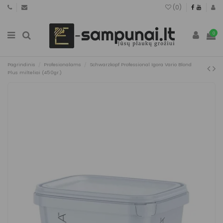
(
0
)
0
Pagrindinis
Profesionalams
Schwarzkopf Professional Igora Vario Blond
Plus milteliai (450gr.)