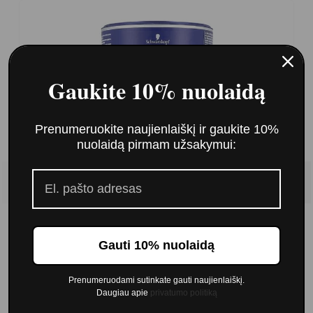
Gaukite 10% nuolaidą
Prenumeruokite naujienlaiškį ir gaukite 10%
nuolaidą pirmam užsakymui:
Gauti 10% nuolaidą
Schwarzkopf Professional Igora Vario Blond
Super Plus milteliai (450gr.)
19,00 €
Prenumeruodami sutinkate gauti naujienlaiškį.
Daugiau apie
privatumo politiką