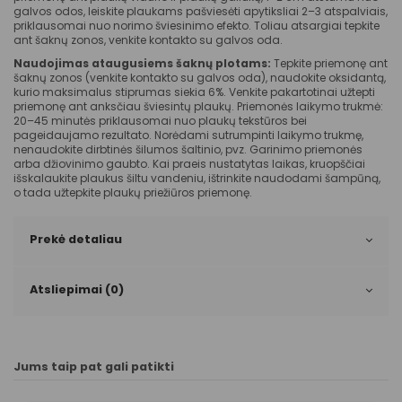
galvos odos, leiskite plaukams pašviesėti apytiksliai 2–3 atspalviais,
priklausomai nuo norimo šviesinimo efekto. Toliau atsargiai tepkite
ant šaknų zonos, venkite kontakto su galvos oda.
Naudojimas ataugusiems šaknų plotams:
Tepkite priemonę ant
šaknų zonos (venkite kontakto su galvos oda), naudokite oksidantą,
kurio maksimalus stiprumas siekia 6%. Venkite pakartotinai užtepti
priemonę ant anksčiau šviesintų plaukų. Priemonės laikymo trukmė:
20–45 minutės priklausomai nuo plaukų tekstūros bei
pageidaujamo rezultato. Norėdami sutrumpinti laikymo trukmę,
nenaudokite dirbtinės šilumos šaltinio, pvz. Garinimo priemonės
arba džiovinimo gaubto. Kai praeis nustatytas laikas, kruopščiai
išskalaukite plaukus šiltu vandeniu, ištrinkite naudodami šampūną,
o tada užtepkite plaukų priežiūros priemonę.
Prekė detaliau
Atsliepimai (0)
Jums taip pat gali patikti