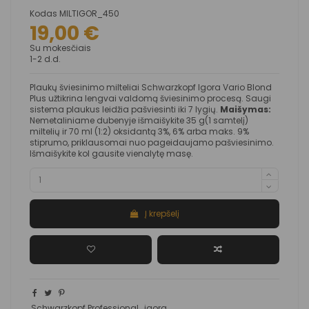
Kodas
MILTIGOR_450
19,00 €
Su mokesčiais
1-2 d.d.
Plaukų šviesinimo milteliai Schwarzkopf Igora Vario Blond
Plus užtikrina lengvai valdomą šviesinimo procesą. Saugi
sistema plaukus leidžia pašviesinti iki 7 lygių.
Maišymas:
Nemetaliniame dubenyje išmaišykite 35 g(1 samtelį)
miltelių ir 70 ml (1:2) oksidantą 3%, 6% arba maks. 9%
stiprumo, priklausomai nuo pageidaujamo pašviesinimo.
Išmaišykite kol gausite vienalytę masę.
Į krepšelį
Schwarzkopf Professional
igora