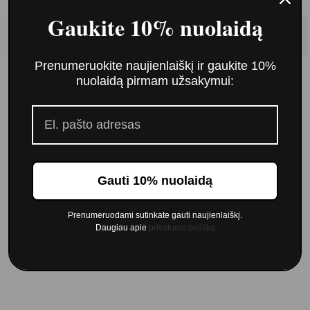
Gaukite 10% nuolaidą
Prenumeruokite naujienlaiškį ir gaukite 10%
nuolaidą pirmam užsakymui:
Imperity Professional Singularity plaukų dažai
6,00 €
7,00 €
Į krepšelį
Gauti 10% nuolaidą
Prenumeruodami sutinkate gauti naujienlaiškį.
Daugiau apie
privatumo politiką
Klientai, kurie pirko šią prekę taip pat pirko: