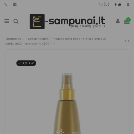
(
0
)
0
Pagrindinis
Profesionalams
Implex Bond Regenerator (Phase 2)
plaukų atkūrimo sistema (200ml)
-10,00 €