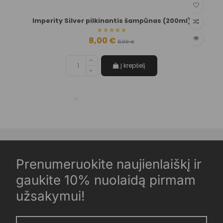
Imperity Silver pilkinantis šampūnas (200ml)
8,00 €
9,00 €
Į krepšelį
Prenumeruokite naujienlaiškį ir
gaukite 10% nuolaidą pirmam
užsakymui!