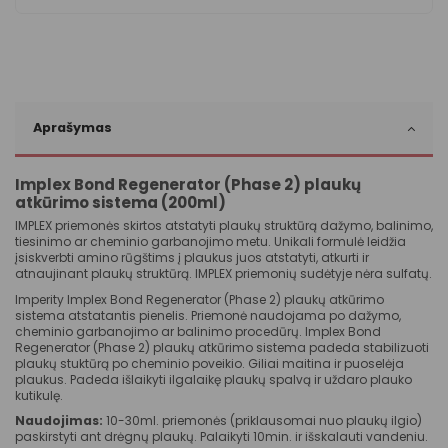
Aprašymas
Implex Bond Regenerator (Phase 2) plaukų
atkūrimo sistema (200ml)
IMPLEX priemonės skirtos atstatyti plaukų struktūrą dažymo, balinimo,
tiesinimo ar cheminio garbanojimo metu. Unikali formulė leidžia
įsiskverbti amino rūgštims į plaukus juos atstatyti, atkurti ir
atnaujinant plaukų struktūrą. IMPLEX priemonių sudėtyje nėra sulfatų.
Imperity Implex Bond Regenerator (Phase 2) plaukų atkūrimo
sistema atstatantis pienelis. Priemonė naudojama po dažymo,
cheminio garbanojimo ar balinimo procedūrų. Implex Bond
Regenerator (Phase 2) plaukų atkūrimo sistema padeda stabilizuoti
plaukų stuktūrą po cheminio poveikio. Giliai maitina ir puoselėja
plaukus. Padeda išlaikyti ilgalaikę plaukų spalvą ir uždaro plauko
kutikulę.
Naudojimas:
10-30ml. priemonės (priklausomai nuo plaukų ilgio)
paskirstyti ant drėgnų plaukų. Palaikyti 10min. ir išskalauti vandeniu.