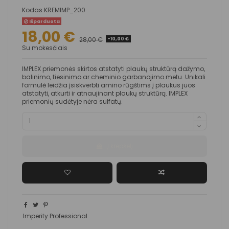
Kodas
KREMIMP_200
Išparduota
18,00 €
28,00 €
-10,00 €
Su mokesčiais
IMPLEX priemonės skirtos atstatyti plaukų struktūrą dažymo,
balinimo, tiesinimo ar cheminio garbanojimo metu. Unikali
formulė leidžia įsiskverbti amino rūgštims į plaukus juos
atstatyti, atkurti ir atnaujinant plaukų struktūrą. IMPLEX
priemonių sudėtyje nėra sulfatų.
Į krepšelį
Imperity Professional