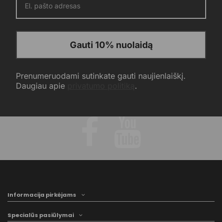
Gauti 10% nuolaidą
Prenumeruodami sutinkate gauti naujienlaiškį.
Daugiau apie
privatumo politiką
.
Informacija pirkėjams
Specialūs pasiūlymai