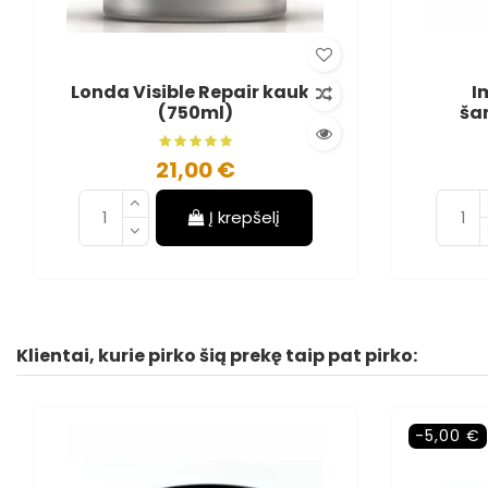
Londa Visible Repair kaukė
I
(750ml)
ša
21,00 €
Į krepšelį
Klientai, kurie pirko šią prekę taip pat pirko:
-5,00 €