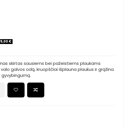
-5,00 €
ūnas skirtas sausiems bei pažeistiems plaukams
 valo galvos odą, kruopščiai išplauna plaukus ir grąžina
ei gyvybingumą.