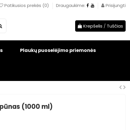
Patikusios prekės
(
0
)
Draugaukime:
Prisijungti
Krepšelis
/
Tuščias
s
Plaukų puoselėjimo priemonės
pūnas (1000 ml)