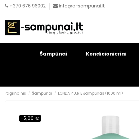
+370 676 96002
info@e-sampunai.lt
Šampūnai
Kondicionieriai
Pagrindinis
Šampūnai
LONDA P.U.R.E šampūnas (1000 ml)
-5,00 €