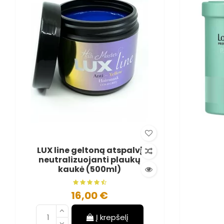
LUX line geltoną atspalvį
neutralizuojanti plaukų
kaukė (500ml)
16,00 €
Į krepšelį