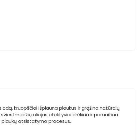
odą, kruopščiai išplauna plaukus ir grąžina natūralų
viestmedžių aliejus efektyviai drėkina ir pamaitina
na plaukų atsistatymo procesus.