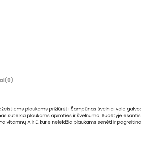
ai
(0)
eistiems plaukams prižiūrėti. Šampūnas švelniai valo galvos 
s suteikia plaukams apimties ir švelnumo. Sudėtyje esantis s
ra vitamnų A ir E, kurie neleidžia plaukams senėti ir pagreiti