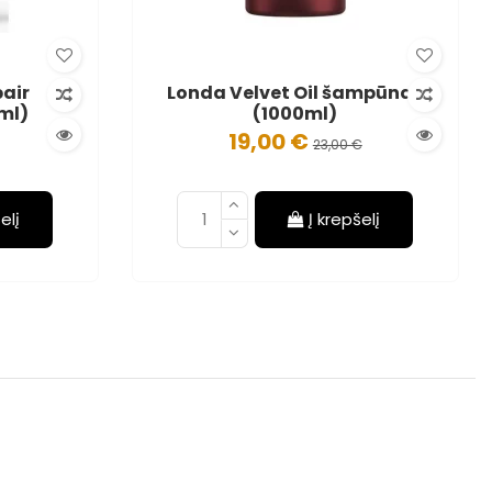
pair
Londa Velvet Oil šampūnas
ml)
(1000ml)
19,00 €
23,00 €
elį
Į krepšelį