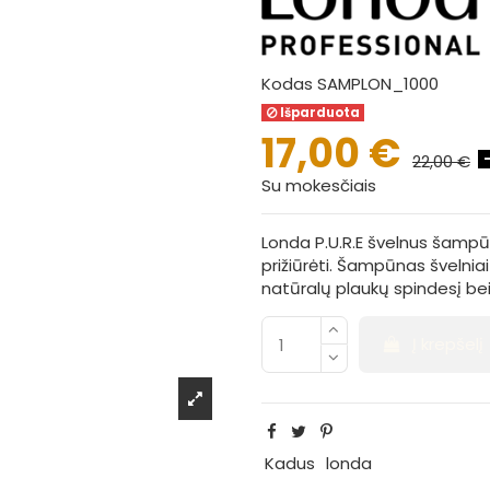
Kodas
SAMPLON_1000
Išparduota
17,00 €
22,00 €
Su mokesčiais
Londa P.U.R.E švelnus šamp
prižiūrėti. Šampūnas švelniai
natūralų plaukų spindesį b
Į krepšelį
Kadus
londa