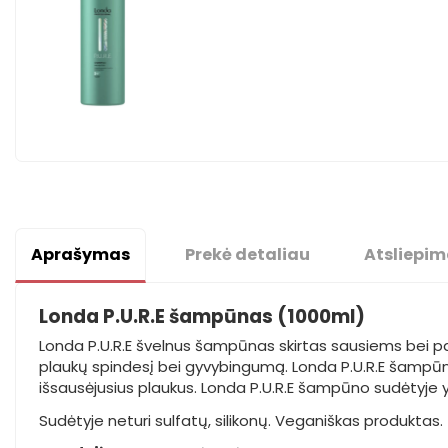
Aprašymas
Prekė detaliau
Atsliepim
Londa P.U.R.E šampūnas (1000ml)
Londa P.U.R.E švelnus šampūnas skirtas sausiems bei paž
plaukų spindesį bei gyvybingumą. Londa P.U.R.E šampūna
išsausėjusius plaukus. Londa P.U.R.E šampūno sudėtyje y
Sudėtyje neturi sulfatų, silikonų. Veganiškas produktas.