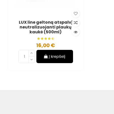
LUX line geltoną atspalvį
neutralizuojanti plaukų
kaukė (500ml)
16,00 €
Į krepšelį