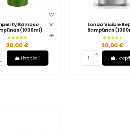
mperity Bamboo
Londa Visible Re
mpūnas (1000ml)
šampūnas (1000
20,00 €
20,00 €
Į krepšelį
Į krepš