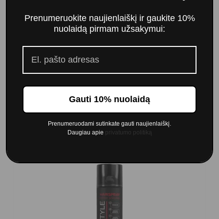
Prenumeruokite naujienlaiškį ir gaukite 10%
nuolaidą pirmam užsakymui:
Imperity Professional Singularity plaukų dažai
6,00 €
7,00 €
Į krepšelį
Gauti 10% nuolaidą
Prenumeruodami sutinkate gauti naujienlaiškį.
Klientai, kurie pirko šią prekę taip pat pirko:
Daugiau apie
privatumo politiką