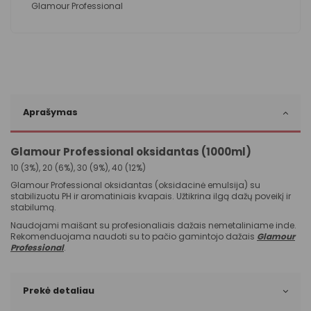
Glamour Professional
Aprašymas
Glamour Professional oksidantas (1000ml)
10 (3%), 20 (6%), 30 (9%), 40 (12%)
Glamour Professional oksidantas (oksidacinė emulsija) su
stabilizuotu PH ir aromatiniais kvapais. Užtikrina ilgą dažų poveikį ir
stabilumą.
Naudojami maišant su profesionaliais dažais nemetaliniame inde.
Rekomenduojama naudoti su to pačio gamintojo dažais
Glamour
Professional
.
Prekė detaliau