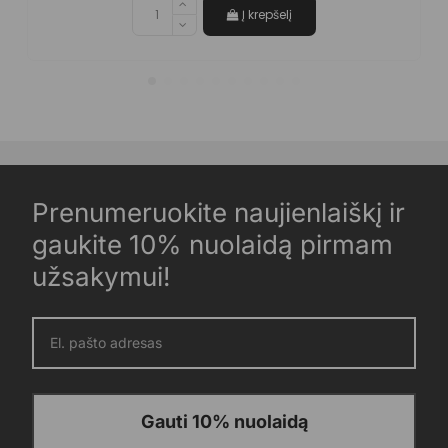
Į krepšelį
Prenumeruokite naujienlaiškį ir
gaukite 10% nuolaidą pirmam
užsakymui!
Gauti 10% nuolaidą