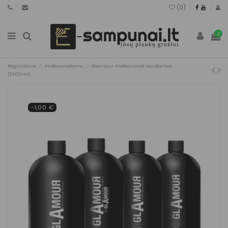
(
0
)
0
Pagrindinis
Profesionalams
Glamour Professional oksidantas
(1000ml)
-1,00 €