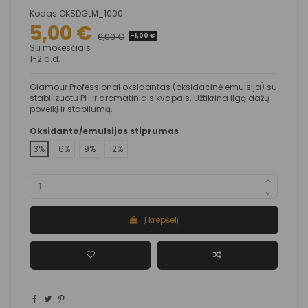
Kodas
OKSDGLM_1000
5,00 €
6,00 €
-1,00 €
Su mokesčiais
1-2 d.d.
Glamour Professional oksidantas (oksidacinė emulsija) su
stabilizuotu PH ir aromatiniais kvapais. Užtikrina ilgą dažų
poveikį ir stabilumą.
Oksidanto/emulsijos stiprumas
3%
6%
9%
12%
Į krepšelį