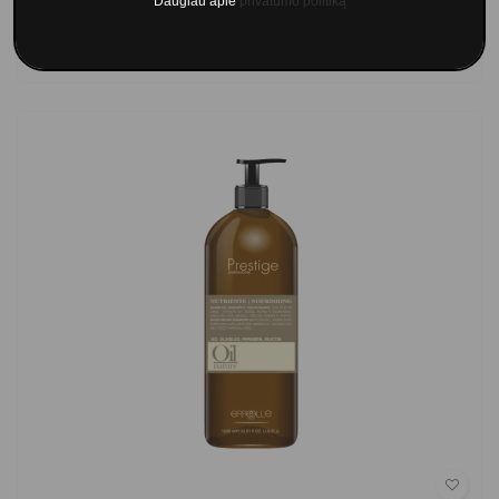
Daugiau apie
privatumo politiką
Į krepšelį