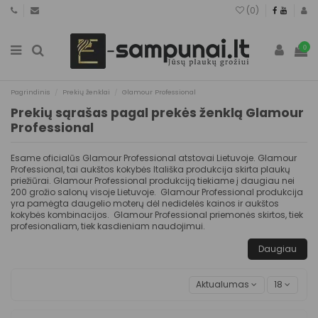
(
0
)
0
Pagrindinis
Prekių ženklai
Glamour Professional
Prekių sąrašas pagal prekės ženklą Glamour
Professional
Esame oficialūs Glamour Professional atstovai Lietuvoje. Glamour
Professional, tai aukštos kokybės Itališka produkcija skirta plaukų
priežiūrai. Glamour Professional produkciją tiekiame į daugiau nei
200 grožio salonų visoje Lietuvoje. Glamour Professional produkcija
yra pamėgta daugelio moterų dėl nedidelės kainos ir aukštos
kokybės kombinacijos. Glamour Professional priemonės skirtos, tiek
profesionaliam, tiek kasdieniam naudojimui.
Daugiau
Aktualumas
18