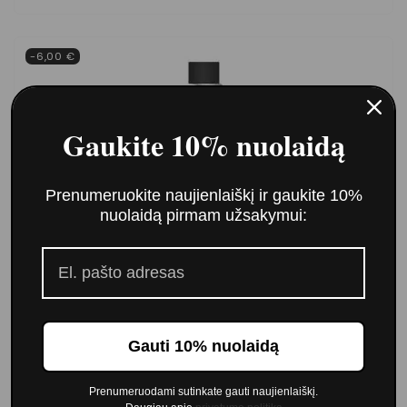
-6,00 €
Gaukite 10% nuolaidą
Prenumeruokite naujienlaiškį ir gaukite 10%
nuolaidą pirmam užsakymui:
Gauti 10% nuolaidą
Šampūnas sausiems ir pažeistiems plaukams
GLAMOUR Intense Protein (1000ml)
Prenumeruodami sutinkate gauti naujienlaiškį.
10,00 €
16,00 €