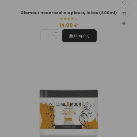
Glamour neaerozolinis plaukų lakas (400ml)
14,00 €
Į krepšelį