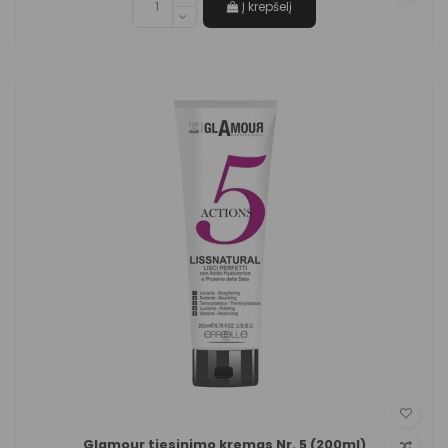
Į krepšelį
Glamour tiesinimo kremas Nr. 5 (200ml)