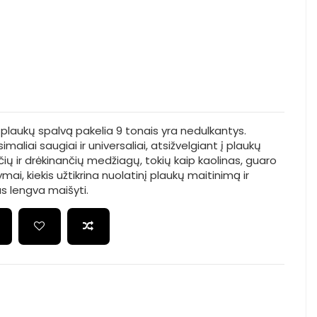
 plaukų spalvą pakelia 9 tonais yra nedulkantys.
maliai saugiai ir universaliai, atsižvelgiant į plaukų
čių ir drėkinančių medžiagų, tokių kaip kaolinas, guaro
ymai, kiekis užtikrina nuolatinį plaukų maitinimą ir
s lengva maišyti.