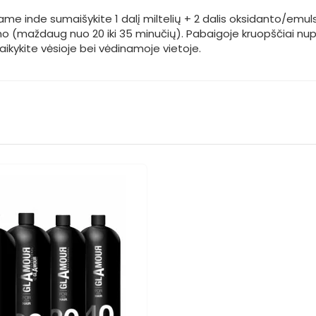
e inde sumaišykite 1 dalį miltelių + 2 dalis oksidanto/emulsi
umo (maždaug nuo 20 iki 35 minučių). Pabaigoje kruopščiai nupla
ikykite vėsioje bei vėdinamoje vietoje.