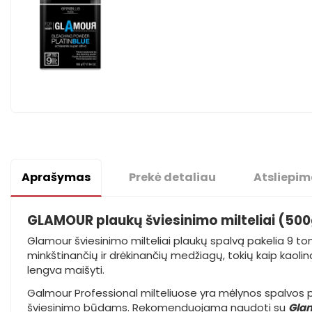
Aprašymas
Prekė detaliau
Atsliepim
GLAMOUR plaukų šviesinimo milteliai (500
Glamour šviesinimo milteliai plaukų spalvą pakelia 9 tonai
minkštinančių ir drėkinančių medžiagų, tokių kaip kaolina
lengva maišyti.
Galmour Professional milteliuose yra mėlynos spalvos pigme
šviesinimo būdams. Rekomenduojama naudoti su
Glam