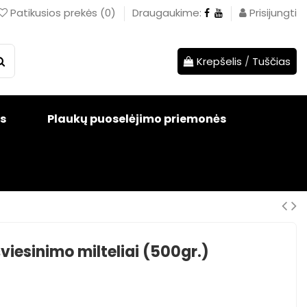
Patikusios prekės
(
0
)
Draugaukime:
Prisijungti
Krepšelis
/
Tuščias
s
Plaukų puoselėjimo priemonės
iesinimo milteliai (500gr.)