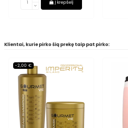
Į krepšelį
Klientai, kurie pirko šią prekę taip pat pirko:
-2,00 €