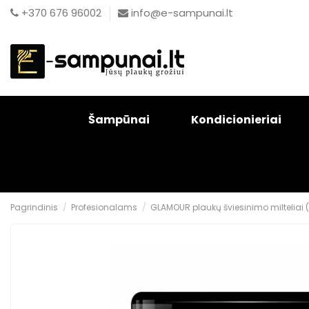
+370 676 96002
info@e-sampunai.lt
Šampūnai
Kondicionieriai
Pagrindinis
Profesionalams
GLAMOUR plaukų šviesinimo milteliai 