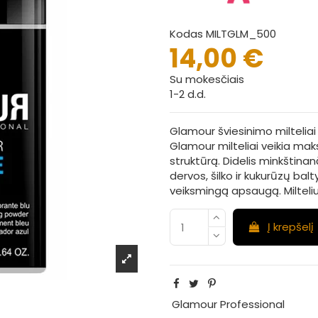
Kodas
MILTGLM_500
14,00 €
Su mokesčiais
1-2 d.d.
Glamour šviesinimo milteliai
Glamour milteliai veikia maksi
struktūrą. Didelis minkštinan
dervos, šilko ir kukurūzų balt
veiksmingą apsaugą. Milteliu
Į krepšelį
Glamour Professional