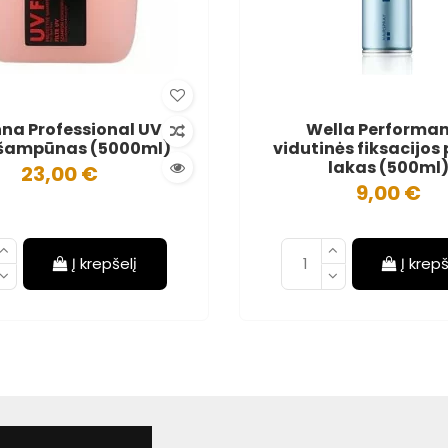
na Professional UV
Wella Performa
r šampūnas (5000ml)
vidutinės fiksacijos
lakas (500ml
23,00 €
9,00 €
Į krepšelį
Į krepš