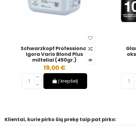
Schwarzkopf Professional
Gla
Igora Vario Blond Plus
oks
milteliai (450gr.)
19,00 €
Į krepšelį
Klientai, kurie pirko šią prekę taip pat pirko: