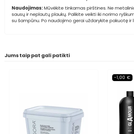
Naudojimas:
Mūvėkite tinkamas pirštines. Ne metaliniam
sausų ir neplautų plaukų. Palikite veikti iki norimo ryšk
su šampūnu. Po naudojimo gerai uždarykite pakuotę ir la
Jums taip pat gali patikti
-1,00 €