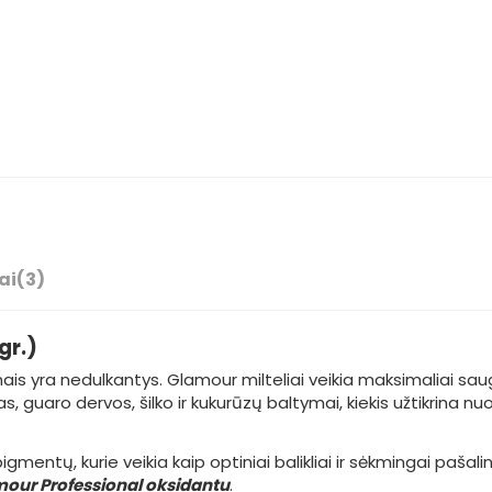
ai
(3)
gr.)
s yra nedulkantys. Glamour milteliai veikia maksimaliai saugiai 
s, guaro dervos, šilko ir kukurūzų baltymai, kiekis užtikrina n
ntų, kurie veikia kaip optiniai balikliai ir sėkmingai pašalina
our Professional oksidantu
.