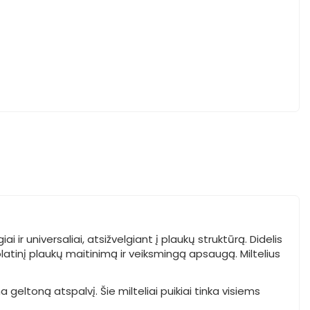
ir universaliai, atsižvelgiant į plaukų struktūrą. Didelis
uolatinį plaukų maitinimą ir veiksmingą apsaugą. Miltelius
 geltoną atspalvį. Šie milteliai puikiai tinka visiems