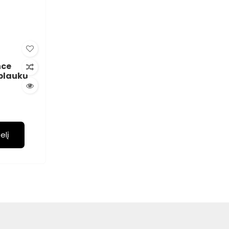
nce
 plaukų
)
elį