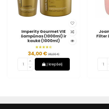
Imperity Gourmet VIE
Joan
šampūnas (1000ml) ir
Filte
kaukė (1000ml)
34,00 €
36,00 €
Į krepšelį