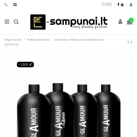
(
0
)
0
Pagrindinis
Profesionalams
Glamour Professional oksidantas
(1000ml)
-1,00 €