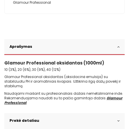
Glamour Professional
Aprašymas
Glamour Professional oksidantas (1000ml)
10 (3%), 20 (6%), 30 (9%), 40 (12%)
Glamour Professional oksidantas (oksidacinė emulsija) su
stabilizuotu PH ir aromatiniais kvapais. Užtikrina ilgą dažų poveikį ir
stabilumą.
Naudojami maišant su profesionaliais dažais nemetaliniame inde.
Rekomenduojama naudoti su to pačio gamintojo dažais
Glamour
Professional
.
Prekė detaliau