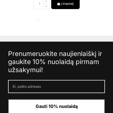
Į krepšelį
Prenumeruokite naujienlaiškį ir
gaukite 10% nuolaidą pirmam
užsakymui!
Gauti 10% nuolaidą