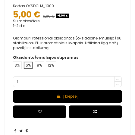
Kodas
OKSDGLM_1000
5,00 €
6,00 €
-1,00 €
Su mokesčiais
1-2 d.d.
Glamour Professional oksidantas (oksidacinė emulsija) su
stabilizuotu PH ir aromatiniais kvapais. Užtikrina ilgą dažų
poveikį ir stabilumą.
Oksidanto/emulsijos stiprumas
3%
6%
9%
12%
Į krepšelį