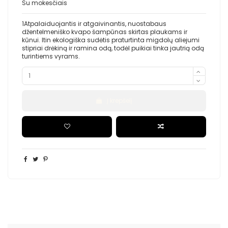
Su mokesčiais
1Atpalaiduojantis ir atgaivinantis, nuostabaus
džentelmeniško kvapo šampūnas skirtas plaukams ir
kūnui. Itin ekologiška sudėtis praturtinta migdolų aliejumi
stipriai drėkiną ir ramina odą, todėl puikiai tinka jautrią odą
turintiems vyrams.
Į krepšelį