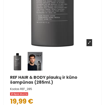
REF HAIR & BODY plaukų ir kūno
šampūnas (285ml.)
Kodas
REF_285
Išparduota
19,99 €