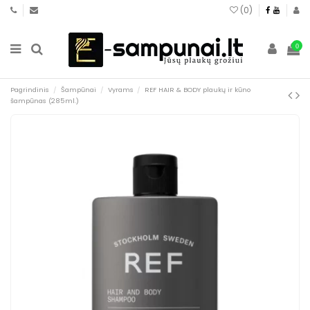
(
0
)
0
Pagrindinis
Šampūnai
Vyrams
REF HAIR & BODY plaukų ir kūno
šampūnas (285ml.)