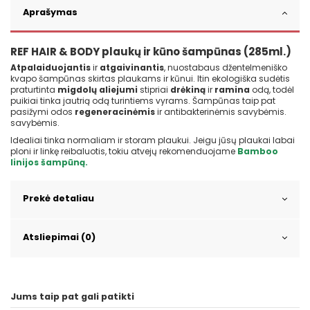
Aprašymas
REF HAIR & BODY plaukų ir kūno šampūnas (285ml.)
Atpalaiduojantis
ir
atgaivinantis
, nuostabaus džentelmeniško
kvapo šampūnas skirtas plaukams ir kūnui. Itin ekologiška sudėtis
praturtinta
migdolų aliejumi
stipriai
drėkiną
ir
ramina
odą, todėl
puikiai tinka jautrią odą turintiems vyrams. Šampūnas taip pat
pasižymi odos
regeneracinėmis
ir antibakterinėmis savybėmis.
savybėmis.
Idealiai tinka normaliam ir storam plaukui. Jeigu jūsų plaukai labai
ploni ir linkę reibaluotis, tokiu atvejų rekomenduojame
Bamboo
linijos šampūną.
Prekė detaliau
Atsliepimai (0)
Jums taip pat gali patikti